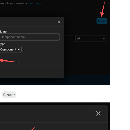
ur
Créer