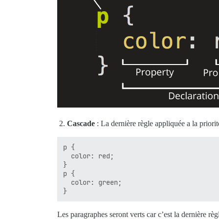
Cascade
: La dernière règle appliquée a la priori
p {

  color: red;

}

p {

  color: green;

Les paragraphes seront verts car c’est la dernière règ