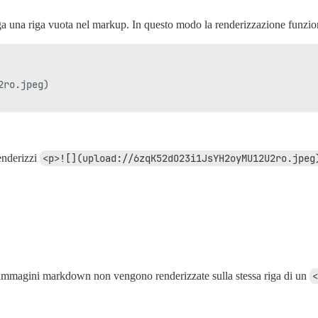
una riga vuota nel markup. In questo modo la renderizzazione funzio
ro.jpeg)

enderizzi
<p>![](upload://6zqK52dO23i1JsYH2oyMU12U2ro.jpeg
le immagini markdown non vengono renderizzate sulla stessa riga di un