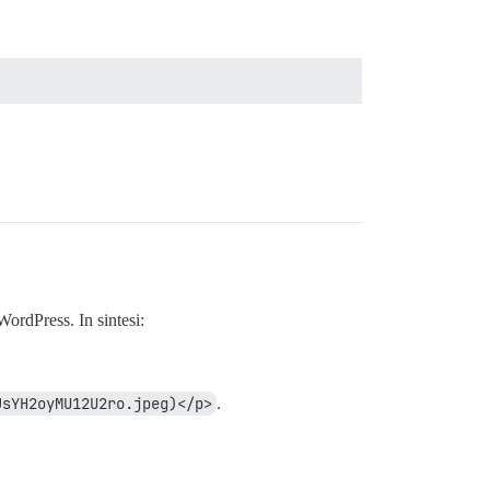
WordPress. In sintesi:
JsYH2oyMU12U2ro.jpeg)</p>
.