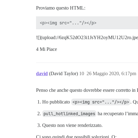
Proviamo questo HTML:
![](upload://6zqK52dO23i1JsYH2oyMU12U2ro.jpe
4 Mi Piace
david
(David Taylor)
10
26 Maggio 2020, 6:17pm
Penso che anche questo dovrebbe essere corretto in D
Ho pubblicato
<p><img src="..."/></p>
. Q
pull_hotlinked_images
ha recuperato l’imma
Questo non viene renderizzato.
Ci sono quindi due possibili soluzioni. O: