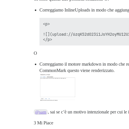
Correggiamo InlineUploads in modo che aggiunga 
<p>

![](upload://6zqK52dO23i1JsYH2oyMU12U2
O
Correggiamo il motore markdown in modo che r
CommonMark questo viene renderizzato.
, sai se c’è un motivo intenzionale per cui 
@sam
3 Mi Piace