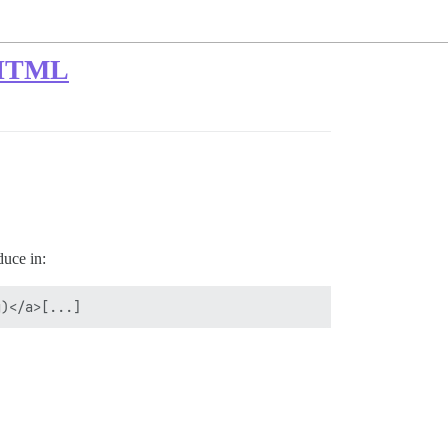
a HTML
duce in: