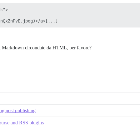
k">

gini Markdown circondate da HTML, per favore?
ng post publishing
course and RSS plugins