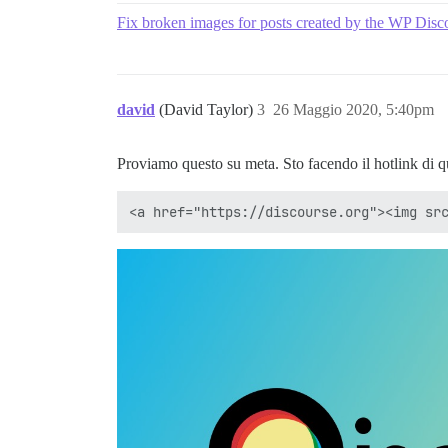
Fix broken images for posts created by the WP Dis
david
(David Taylor)
3
26 Maggio 2020, 5:40pm
Proviamo questo su meta. Sto facendo il hotlink di q