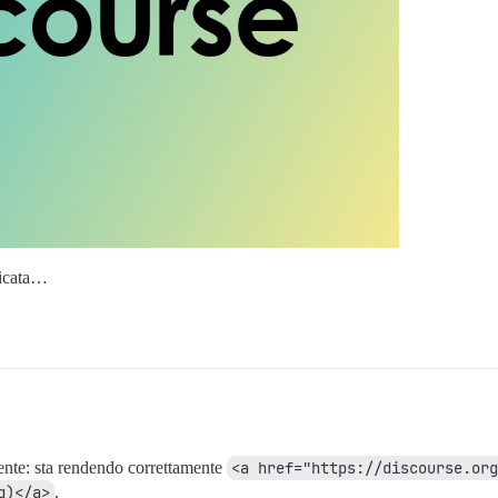
ricata…
ente: sta rendendo correttamente
<a href="https://discourse.or
g)</a>
.