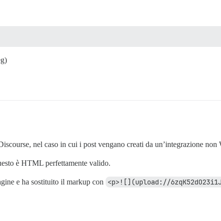
g)
iscourse, nel caso in cui i post vengano creati da un’integrazione non 
uesto è HTML perfettamente valido.
gine e ha sostituito il markup con
<p>![](upload://6zqK52dO23i1