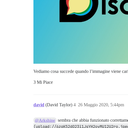
Vediamo cosa succede quando l’immagine viene ca
3 Mi Piace
david
(David Taylor)
4
26 Maggio 2020, 5:44pm
sembra che abbia funzionato correttam
@Arkshine
(upload://6zqK52dO23i1JsYH2oyMU12U2ro.jpe