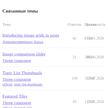
Связанные темы
Тема
Ответов
Просм.
Активность
Introducing image grids in posts
42
8124
10.01.2026
Announcements
new-feature
Image comparison slider
31
3824
06.06.2026
Theme component
Topic List Thumbnails
159
35384
27.07.2026
Theme component
official
,
topic-list-thumbnails
Featured Tiles
45
13762
22.01.2026
Theme component
official
,
featured-tiles