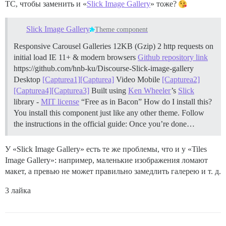
TC, чтобы заменить и «
Slick Image Gallery
» тоже?
Slick Image Gallery
Theme component
Responsive Carousel Galleries 12KB (Gzip) 2 http requests on
initial load IE 11+ & modern browsers
Github repository link
https://github.com/hnb-ku/Discourse-Slick-image-gallery
Desktop
[Capturea1]
[Capturea]
Video
Mobile
[Capturea2]
[Capturea4]
[Capturea3]
Built using
Ken Wheeler
’s
Slick
library -
MIT license
“Free as in Bacon”
How do I install this?
You install this component just like any other theme. Follow
the instructions in the official guide: Once you’re done…
У «Slick Image Gallery» есть те же проблемы, что и у «Tiles
Image Gallery»: например, маленькие изображения ломают
макет, а превью не может правильно замедлить галерею и т. д.
3 лайка