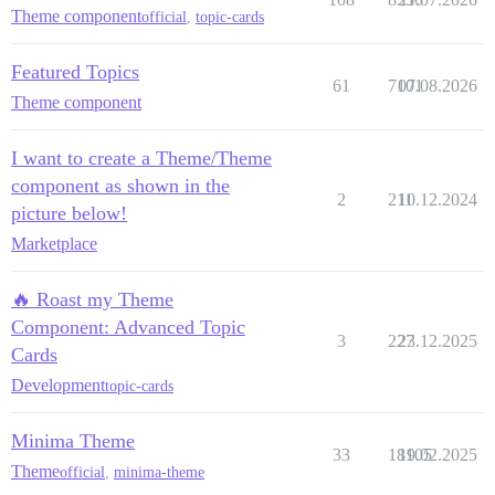
Theme component
official
,
topic-cards
Featured Topics
61
7101
07.08.2026
Theme component
I want to create a Theme/Theme
component as shown in the
2
211
10.12.2024
picture below!
Marketplace
🔥 Roast my Theme
Component: Advanced Topic
3
227
23.12.2025
Cards
Development
topic-cards
Minima Theme
33
18105
19.02.2025
Theme
official
,
minima-theme