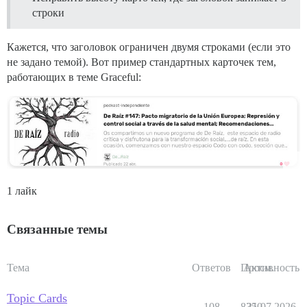
строки
Кажется, что заголовок ограничен двумя строками (если это
не задано темой). Вот пример стандартных карточек тем,
работающих в теме Graceful:
1 лайк
Связанные темы
Тема
Ответов
Просм.
Активность
Topic Cards
108
8350
21.07.2026