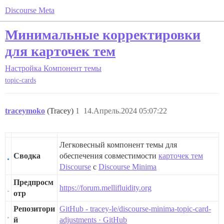
Discourse Meta
Минимальные корректировки
для карточек тем
Настройка
Компонент темы
topic-cards
traceymoko
(Tracey)
1
14.Апрель.2024 05:07:22
Легковесный компонент темы для
Сводка
обеспечения совместимости
карточек тем
Discourse
с
Discourse Minima
Предпросм
https://forum.mellifluidity.org
отр
Репозитори
GitHub - tracey-le/discourse-minima-topic-card-
й
adjustments · GitHub