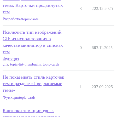
темы: Карточки продвинутых
3
227
23.12.2025
тем
Разработка
topic-cards
Исключить тип изображений
GIF из использования в
качестве миниатюр в списках
0
66
03.11.2025
тем
Функция
gifs
,
topic-list-thumbnails
,
topic-cards
Не показывать стиль карточек
тем в разделе «Предлагаемые
1
207
22.09.2025
темы»
Функция
topic-cards
Карточки тем приводят к