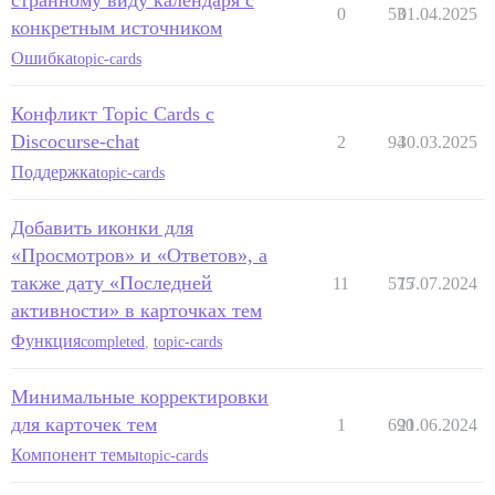
странному виду календаря с
0
53
01.04.2025
конкретным источником
Ошибка
topic-cards
Конфликт Topic Cards с
Discocurse-chat
2
94
30.03.2025
Поддержка
topic-cards
Добавить иконки для
«Просмотров» и «Ответов», а
также дату «Последней
11
575
17.07.2024
активности» в карточках тем
Функция
completed
,
topic-cards
Минимальные корректировки
для карточек тем
1
690
21.06.2024
Компонент темы
topic-cards