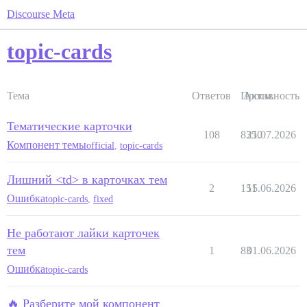
Discourse Meta
topic-cards
Тема
Ответов
Просм.
Активность
Тематические карточки
108
8350
21.07.2026
Компонент темы
official
,
topic-cards
Лишний <td> в карточках тем
2
151
15.06.2026
Ошибка
topic-cards
,
fixed
Не работают лайки карточек
тем
1
83
01.06.2026
Ошибка
topic-cards
🔥 Разберите мой компонент