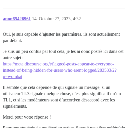
anon65426961
14
Octobre 27, 2023, 4:32
Oui, je suis capable d’ajuster les paramètres, ils sont actuellement
par défaut.
Je suis un peu confus par tout cela, je les ai donc postés ici dans cet
autre sujet :
https://meta.discourse.org/t/flagged-posts-appear-to-everyone-
instead-of-being-hidden-for-users-who-arent-logged/283533/2?
u=wombat
Il semble que cela dépende de qui signale un message, si un
utilisateur TL3 signale quelque chose, c’est plus significatif qu’un
TL1, et si les modérateurs sont d’accord/en désaccord avec les
signalements.
Merci pour votre réponse !
Pour une stratégie de modération active, il serait peut-être préférable