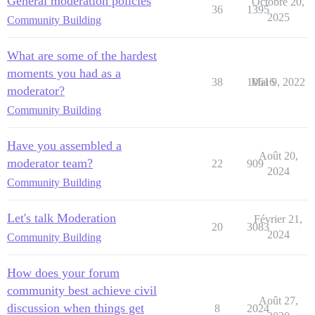
General moderation policies
Octobre 20,
36
1395
2025
Community Building
What are some of the hardest
moments you had as a
38
10616
Mai 9, 2022
moderator?
Community Building
Have you assembled a
Août 20,
moderator team?
22
909
2024
Community Building
Let's talk Moderation
Février 21,
20
3083
2024
Community Building
How does your forum
community best achieve civil
Août 27,
discussion when things get
8
2024