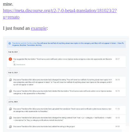
mine.
https://meta.discourse.org/t/2-7-0-beta4-translation/181023/2?
u=renato
I just found an
example
: