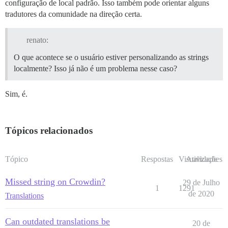
configuração de local padrão. Isso também pode orientar alguns
tradutores da comunidade na direção certa.
renato:
O que acontece se o usuário estiver personalizando as strings
localmente? Isso já não é um problema nesse caso?
Sim, é.
Tópicos relacionados
Tópico
Respostas
Visualizações
Atividade
Missed string on Crowdin?
29 de Julho
1
1291
de 2020
Translations
Can outdated translations be
20 de