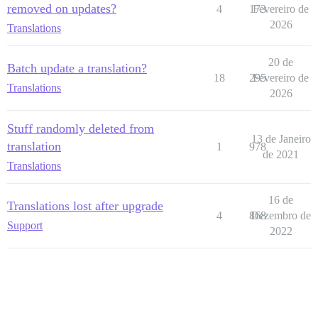
removed on updates?
4
173
Fevereiro de
2026
Translations
20 de
Batch update a translation?
18
295
Fevereiro de
Translations
2026
Stuff randomly deleted from
13 de Janeiro
translation
1
978
de 2021
Translations
16 de
Translations lost after upgrade
4
868
Dezembro de
Support
2022