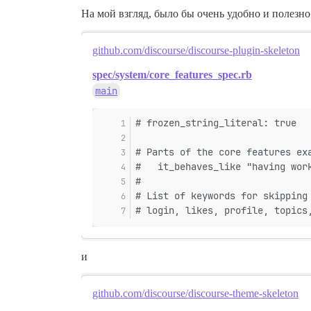
На мой взгляд, было бы очень удобно и полезн
github.com/discourse/discourse-plugin-skeleton
spec/system/core_features_spec.rb
main
# frozen_string_literal: true
# Parts of the core features ex
#   it_behaves_like "having wor
#
# List of keywords for skipping
# login, likes, profile, topics
и
github.com/discourse/discourse-theme-skeleton