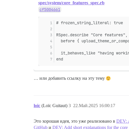
spec/system/core_features_spec.rb
cf5004661
# frozen_string_literal: true
RSpec.describe "Core features",
  before { upload_theme_or_comp
  it_behaves_like "having worki
end
… или добавить ссылку на эту тему
loic
(Loïc Guitaut)
3
22.Май.2025 16:00:17
Это хорошая идея, это уже реализовано в
DEV: A
GitHub
и
DEV: Add short explanations for the core 