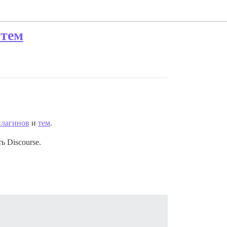
 тем
плагинов
и
тем
.
ь Discourse.