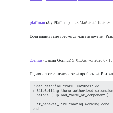
pfaffman
(Jay Pfaffman)
4
23.Май.2025 19:20:30
Если вашей теме требуется указать другие «Раз
gormus
(Osman Görmüş)
5
01.Август.2026 07:15
Недавно я столкнулся с этой проблемой. Вот к
RSpec.describe "Core features" do

+ SiteSetting.theme_authorized_extension
  before { upload_theme_or_component }

  it_behaves_like "having working core f