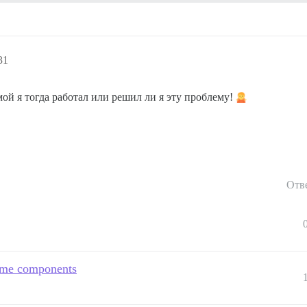
31
мой я тогда работал или решил ли я эту проблему!
Отв
heme components