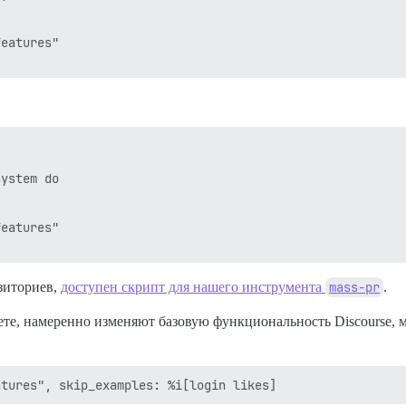
eatures"

ystem do

eatures"

зиториев,
доступен скрипт для нашего инструмента
mass-pr
.
аете, намеренно изменяют базовую функциональность Discourse,