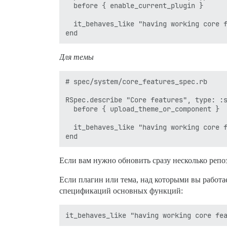
  before { enable_current_plugin }

  it_behaves_like "having working core f
Для темы
# spec/system/core_features_spec.rb

RSpec.describe "Core features", type: :s
  before { upload_theme_or_component }

  it_behaves_like "having working core f
Если вам нужно обновить сразу несколько репо
Если плагин или тема, над которыми вы работ
спецификаций основных функций: