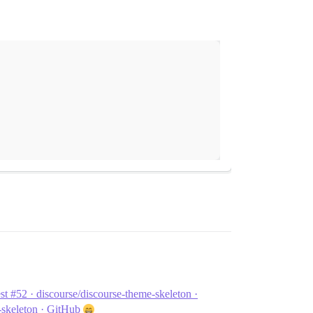
st #52 · discourse/discourse-theme-skeleton ·
n-skeleton · GitHub