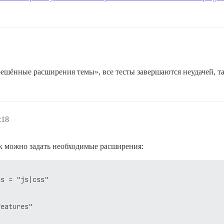
решённые расширения темы», все тесты завершаются неудачей, та
:18
ак можно задать необходимые расширения:
s = "js|css"

eatures"
