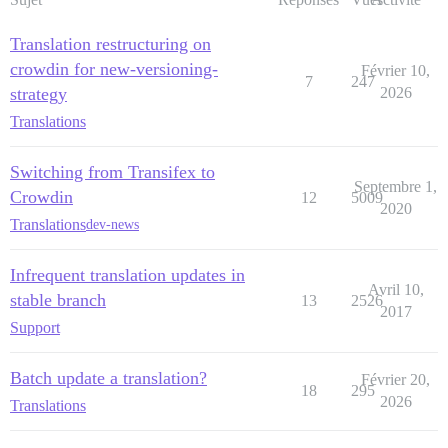
Translation restructuring on
crowdin for new-versioning-
Février 10,
7
247
strategy
2026
Translations
Switching from Transifex to
Septembre 1,
Crowdin
12
5009
2020
Translations
dev-news
Infrequent translation updates in
Avril 10,
stable branch
13
2526
2017
Support
Batch update a translation?
Février 20,
18
295
2026
Translations