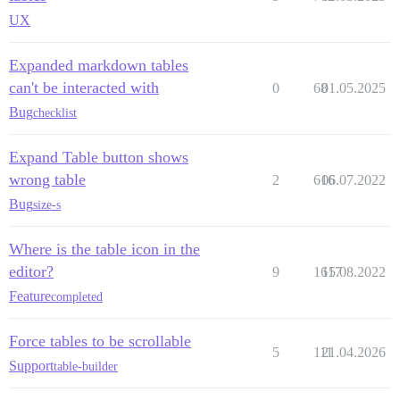
UX
Expanded markdown tables
can't be interacted with
0
68
01.05.2025
Bug
checklist
Expand Table button shows
wrong table
2
616
06.07.2022
Bug
size-s
Where is the table icon in the
editor?
9
1617
15.08.2022
Feature
completed
Force tables to be scrollable
5
111
21.04.2026
Support
table-builder