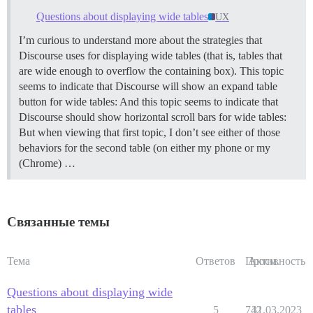
Questions about displaying wide tables
UX
I’m curious to understand more about the strategies that
Discourse uses for displaying wide tables (that is, tables that
are wide enough to overflow the containing box). This topic
seems to indicate that Discourse will show an expand table
button for wide tables: And this topic seems to indicate that
Discourse should show horizontal scroll bars for wide tables:
But when viewing that first topic, I don’t see either of those
behaviors for the second table (on either my phone or my
(Chrome) …
Связанные темы
Тема
Ответов
Просм.
Активность
Questions about displaying wide
tables
5
742
31.03.2023