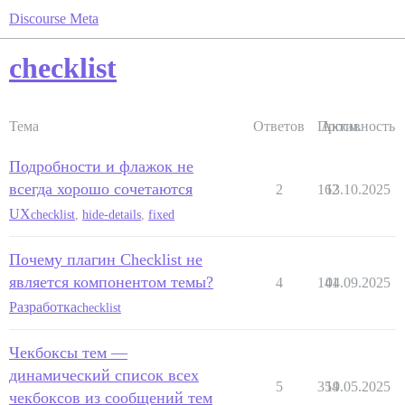
Discourse Meta
checklist
Тема
Ответов
Просм.
Активность
Подробности и флажок не
всегда хорошо сочетаются
2
162
13.10.2025
UX
checklist
,
hide-details
,
fixed
Почему плагин Checklist не
является компонентом темы?
4
141
04.09.2025
Разработка
checklist
Чекбоксы тем —
динамический список всех
5
354
19.05.2025
чекбоксов из сообщений тем