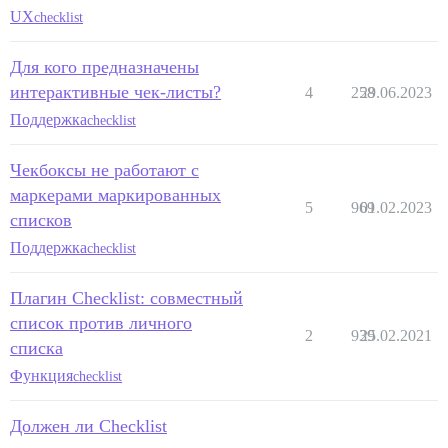
UX
checklist
Для кого предназначены
интерактивные чек-листы?
4
258
29.06.2023
Поддержка
checklist
Чекбоксы не работают с
маркерами маркированных
5
969
01.02.2023
списков
Поддержка
checklist
Плагин Checklist: совместный
список против личного
2
939
25.02.2021
списка
Функция
checklist
Должен ли Checklist