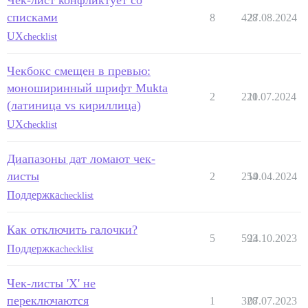
Чек-лист конфликтует со
списками
8
428
27.08.2024
UX
checklist
Чекбокс смещен в превью:
моноширинный шрифт Mukta
2
220
11.07.2024
(латиница vs кириллица)
UX
checklist
Диапазоны дат ломают чек-
листы
2
254
19.04.2024
Поддержка
checklist
Как отключить галочки?
5
593
24.10.2023
Поддержка
checklist
Чек-листы 'X' не
переключаются
1
328
07.07.2023