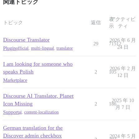
関連トピック
表
アクティビ
トピック
返信
示
ティ
Discourse Translator
2026 年 6 月
29
71512
24 日
Plugin
official
,
multi-lingual
,
translator
I am looking for someone who
2026 年 2 月
speaks Polish
2
105
12 日
Marketplace
Discourse AI Translator, Planet
2025 年 10
Icon Missing
2
186
月 7 日
Support
ai
,
content-localization
German translation for the
Discover admin checkbox
2024 年 5 月