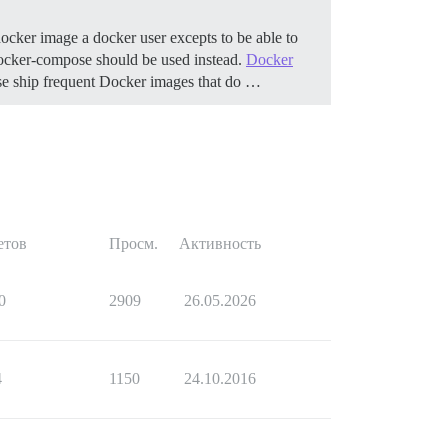
ocker image a docker user excepts to be able to
, docker-compose should be used instead.
Docker
se ship frequent Docker images that do …
етов
Просм.
Активность
0
2909
26.05.2026
4
1150
24.10.2016