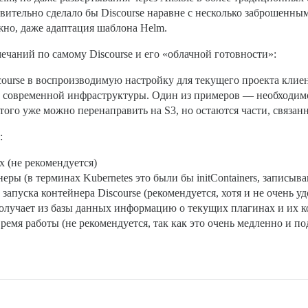
твительно сделало бы Discourse наравне с несколько заброшенны
жно, даже адаптация шаблона Helm.
амечаний по самому Discourse и его «облачной готовности»:
ourse в воспроизводимую настройку для текущего проекта клиента
ий современной инфраструктуры. Один из примеров — необходим
того уже можно перенаправить на S3, но остаются части, связан
:
 (не рекомендуется)
еры (в терминах Kubernetes это были бы initContainers, записыв
запуска контейнера Discourse (рекомендуется, хотя и не очень у
получает из базы данных информацию о текущих плагинах и их к
ремя работы (не рекомендуется, так как это очень медленно и 