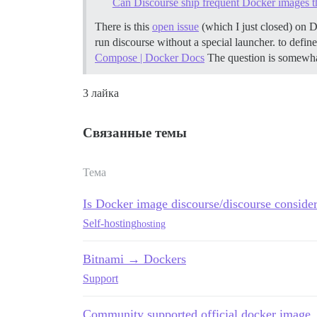
Can Discourse ship frequent Docker images th
There is this
open issue
(which I just closed) on 
run discourse without a special launcher. to defin
Compose | Docker Docs
The question is somewhat
3 лайка
Связанные темы
Тема
Is Docker image discourse/discourse conside
Self-hosting
hosting
Bitnami → Dockers
Support
Community supported official docker image