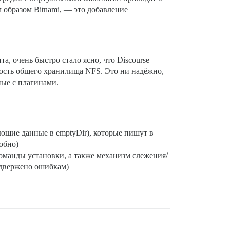
м образом Bitnami, — это добавление
, очень быстро стало ясно, что Discourse
ость общего хранилища NFS. Это ни надёжно,
ные с плагинами.
ающие данные в emptyDir), которые пишут в
добно)
оманды установки, а также механизм слежения/
подвержено ошибкам)