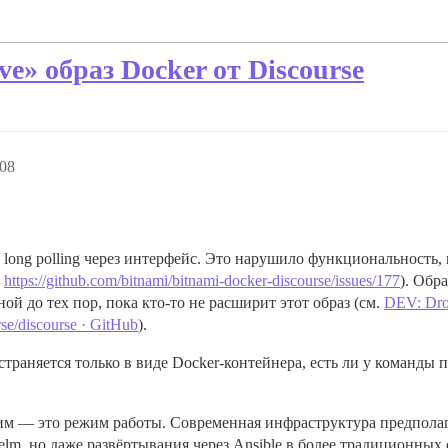
e» образ Docker от Discourse
:08
ong polling через интерфейс. Это нарушило функциональность, 
.
https://github.com/bitnami/bitnami-docker-discourse/issues/177
). Обр
й до тех пор, пока кто-то не расширит этот образ (см.
DEV: Drop
rse/discourse · GitHub
).
остраняется только в виде Docker-контейнера, есть ли у команд
шим — это режим работы. Современная инфраструктура предпола
elm, но даже развёртывания через Ansible в более традиционны