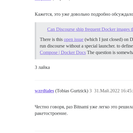
Кажется, это уже довольно подробно обсуждалос
Can Discourse ship frequent Docker images th
There is this
open issue
(which I just closed) on 
run discourse without a special launcher. to defin
Compose | Docker Docs
The question is somewhat
3 лайка
wzrdtales
(Tobias Gurtzick)
3
31.Май.2022 16:45
Честно говоря, раз Bitnami уже легко это решил
ракетостроение.