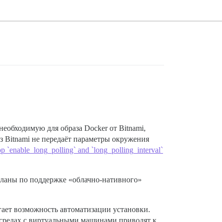
необходимую для образа Docker от Bitnami,
аз Bitnami не передаёт параметры окружения
 `enable_long_polling` and `long_polling_interval`
ы планы по поддержке «облачно-нативного»
гает возможность автоматизации установки.
х средах с виртуальными машинами приводят к