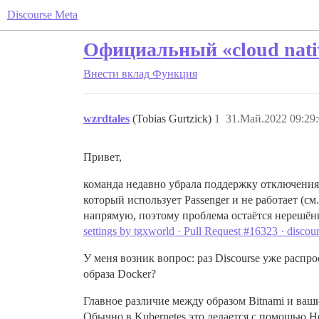
Discourse Meta
Официальный «cloud nativ
Внести вклад
Функция
wzrdtales
(Tobias Gurtzick)
1
31.Май.2022 09:29
Привет,
команда недавно убрала поддержку отключения l
который использует Passenger и не работает (см
напрямую, поэтому проблема остаётся нерешённо
settings by tgxworld · Pull Request #16323 · discou
У меня возник вопрос: раз Discourse уже распр
образа Docker?
Главное различие между образом Bitnami и ва
Обычно в Kubernetes это делается с помощью H