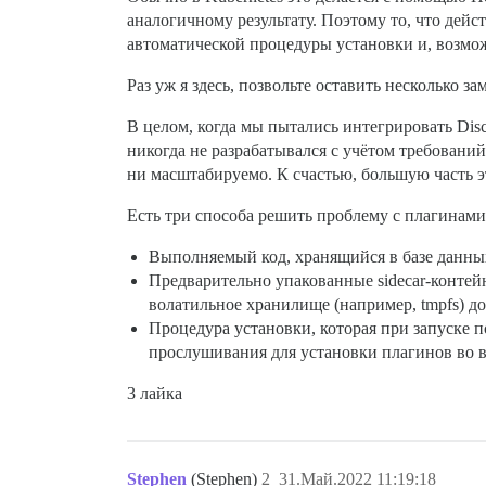
аналогичному результату. Поэтому то, что дейс
автоматической процедуры установки и, возмо
Раз уж я здесь, позвольте оставить несколько з
В целом, когда мы пытались интегрировать Disc
никогда не разрабатывался с учётом требован
ни масштабируемо. К счастью, большую часть э
Есть три способа решить проблему с плагинами
Выполняемый код, хранящийся в базе данных
Предварительно упакованные sidecar-контейн
волатильное хранилище (например, tmpfs) до 
Процедура установки, которая при запуске 
прослушивания для установки плагинов во в
3 лайка
Stephen
(Stephen)
2
31.Май.2022 11:19:18