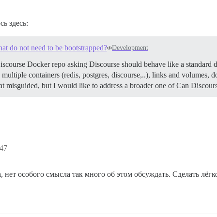
ь здесь:
at do not need to be bootstrapped?
Development
Discourse Docker repo asking Discourse should behave like a standard d
e multiple containers (redis, postgres, discourse,..), links and volumes
 misguided, but I would like to address a broader one of Can Discour
:47
а, нет особого смысла так много об этом обсуждать. Сделать лёгк