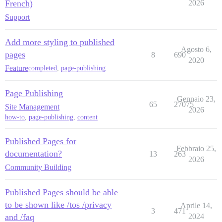
French)
2026
Support
Add more styling to published
Agosto 6,
pages
8
690
2020
Feature
completed
,
page-publishing
Page Publishing
Gennaio 23,
65
27075
Site Management
2026
how-to
,
page-publishing
,
content
Published Pages for
Febbraio 25,
documentation?
13
263
2026
Community Building
Published Pages should be able
to be shown like /tos /privacy
Aprile 14,
3
471
and /faq
2024