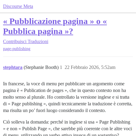
Discourse Meta
« Pubblicazione pagina » o «
Pubblica pagina »?
Contribuisci
Traduzioni
page-publishing
stephtara
(Stephanie Booth)
1
22 Febbraio 2026, 5:52am
In francese, la voce di menu per pubblicare un argomento come
pagina è « Publication de pages », che in questo contesto non ha
molto senso al plurale. Ho controllato la versione inglese e si tratta
di « Page publishing », quindi tecnicamente la traduzione è corretta,
ma risulta un po’ fuori luogo considerando il contesto.
Ciò solleva la domanda: perché in inglese si usa « Page Publishing
» e non « Publish Page », che sarebbe più coerente con le altre voci
di menu, utilizzando un verbo attivo invece di un sostantivo?