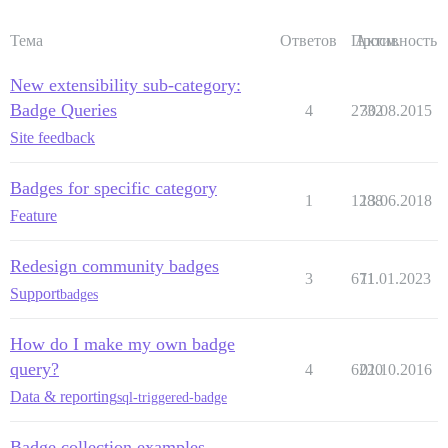
Тема
Ответов
Просм.
Активность
New extensibility sub-category:
Badge Queries
4
2732
30.08.2015
Site feedback
Badges for specific category
1
1288
13.06.2018
Feature
Redesign community badges
3
671
11.01.2023
Support
badges
How do I make my own badge
query?
4
6220
01.10.2016
Data & reporting
sql-triggered-badge
Badge collection examples