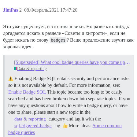
JimPas
2
08.Февраль.2021 17:47:20
Это уже существует, и это тема в вики. Но разве кто-нибудь
догадается искать в разделе «Советы и хитрости», если не
будет искать по слову
badges
? Ваше предложение звучит как
хорошая идея.
[Superseded] What cool badge queries have you come up with?
Data & reporting
Enabling Badge SQL entails security and performance risks
so it is not available by default. For more information, see:
Enable Badge SQL
This topic became too long to be easily
searched and has been broken down into separate topics. If you
have any questions about how to write a badge query, or have
one to share, please start a new topic in the
category and tag it with the
data & reporting
tag.
More ideas:
Some common
sql-triggered-badge
badge queries