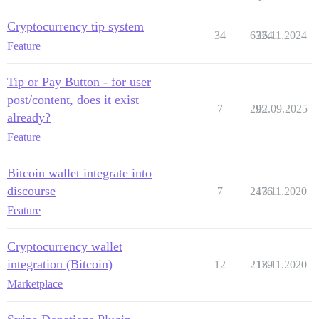
Cryptocurrency tip system
34
6324
26.11.2024
Feature
Tip or Pay Button - for user
post/content, does it exist
7
295
02.09.2025
already?
Feature
Bitcoin wallet integrate into
discourse
7
2476
13.11.2020
Feature
Cryptocurrency wallet
integration (Bitcoin)
12
2179
18.11.2020
Marketplace