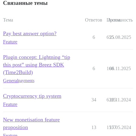
Связанные темы
Тема
Ответов
Просм.
Активность
Pay best answer option?
6
655
25.08.2025
Feature
Plugin concept: Lightning “tip
this post” using Breez SDK
6
168
06.11.2025
(Time2Build)
General
payments
Cryptocurrency tip system
34
6325
26.11.2024
Feature
New monetisation feature
proposition
13
1557
17.05.2024
Feature