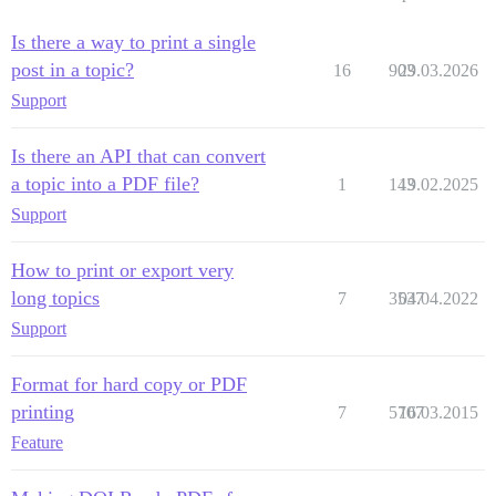
Is there a way to print a single
post in a topic?
16
903
29.03.2026
Support
Is there an API that can convert
a topic into a PDF file?
1
143
19.02.2025
Support
How to print or export very
long topics
7
3537
04.04.2022
Support
Format for hard copy or PDF
printing
7
5707
16.03.2015
Feature