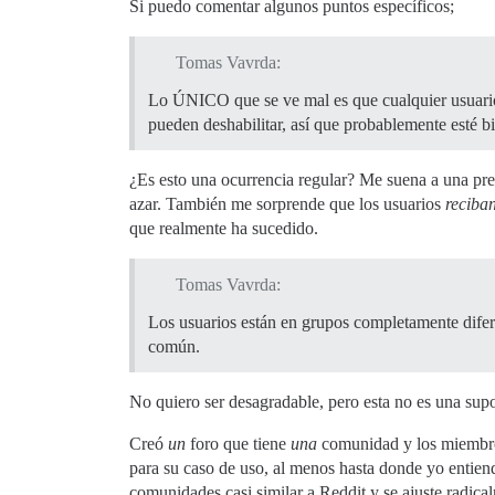
Si puedo comentar algunos puntos específicos;
Tomas Vavrda:
Lo ÚNICO que se ve mal es que cualquier usuario 
pueden deshabilitar, así que probablemente esté bi
¿Es esto una ocurrencia regular? Me suena a una pre
azar. También me sorprende que los usuarios
reciba
que realmente ha sucedido.
Tomas Vavrda:
Los usuarios están en grupos completamente difere
común.
No quiero ser desagradable, pero esta no es una sup
Creó
un
foro que tiene
una
comunidad y los miembros
para su caso de uso, al menos hasta donde yo entien
comunidades casi similar a Reddit y se ajuste radica