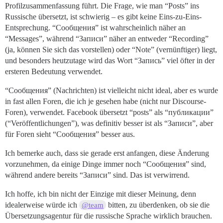
Profilzusammenfassung führt. Die Frage, wie man “Posts” ins
Russische übersetzt, ist schwierig – es gibt keine Eins-zu-Eins-
Entsprechung. “Сообщения” ist wahrscheinlich näher an
“Messages”, während “Записи” näher an entweder “Recording”
(ja, können Sie sich das vorstellen) oder “Note” (vernünftiger) liegt,
und besonders heutzutage wird das Wort “Запись” viel öfter in der
ersteren Bedeutung verwendet.
“Сообщения” (Nachrichten) ist vielleicht nicht ideal, aber es wurde
in fast allen Foren, die ich je gesehen habe (nicht nur Discourse-
Foren), verwendet. Facebook übersetzt “posts” als “публикации”
(“Veröffentlichungen”), was definitiv besser ist als “Записи”, aber
für Foren sieht “Сообщения” besser aus.
Ich bemerke auch, dass sie gerade erst anfangen, diese Änderung
vorzunehmen, da einige Dinge immer noch “Сообщения” sind,
während andere bereits “Записи” sind. Das ist verwirrend.
Ich hoffe, ich bin nicht der Einzige mit dieser Meinung, denn
idealerweise würde ich
bitten, zu überdenken, ob sie die
@team
Übersetzungsagentur für die russische Sprache wirklich brauchen.