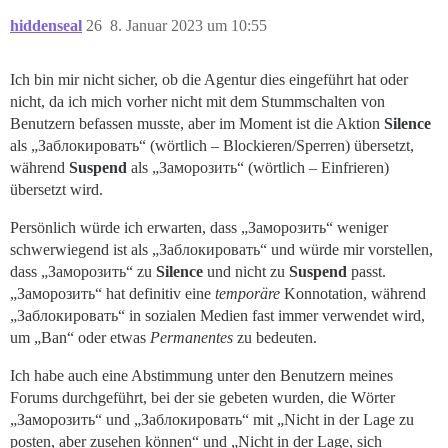
hiddenseal
26
8. Januar 2023 um 10:55
Ich bin mir nicht sicher, ob die Agentur dies eingeführt hat oder
nicht, da ich mich vorher nicht mit dem Stummschalten von
Benutzern befassen musste, aber im Moment ist die Aktion
Silence
als „Заблокировать“ (wörtlich – Blockieren/Sperren) übersetzt,
während
Suspend
als „Заморозить“ (wörtlich – Einfrieren)
übersetzt wird.
Persönlich würde ich erwarten, dass „Заморозить“ weniger
schwerwiegend ist als „Заблокировать“ und würde mir vorstellen,
dass „Заморозить“ zu
Silence
und nicht zu
Suspend
passt.
„Заморозить“ hat definitiv eine
temporäre
Konnotation, während
„Заблокировать“ in sozialen Medien fast immer verwendet wird,
um „Ban“ oder etwas
Permanentes
zu bedeuten.
Ich habe auch eine Abstimmung unter den Benutzern meines
Forums durchgeführt, bei der sie gebeten wurden, die Wörter
„Заморозить“ und „Заблокировать“ mit „Nicht in der Lage zu
posten, aber zusehen können“ und „Nicht in der Lage, sich