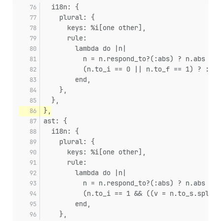
  i18n: {
    plural: {
      keys: %i[one other],
      rule:
        lambda do |n|
          n = n.respond_to?(:abs) ? n.abs : (
          (n.to_i == 0 || n.to_f == 1) ? :one
        end,
    },
  },
},
ast: {
  i18n: {
    plural: {
      keys: %i[one other],
      rule:
        lambda do |n|
          n = n.respond_to?(:abs) ? n.abs : (
          (n.to_i == 1 && ((v = n.to_s.split(
        end,
    },