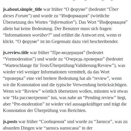
js.about.simple_title
war früher “О форуме” (bedeutet “
Über
dieses Forum
”) und wurde zu “Информация” (wörtliche
Übersetzung des Wortes “
Information
”). Das Wort “Информация”
allein hat keine Bedeutung. Der Benutzer muss sich fragen:
“Informationen
worüber
?” und erfährt die Antwort erst, wenn er
klickt. “О форуме” ist im Gegensatz dazu viel beschreibender.
js.review.title
war früher “Пре-модерация” (bedeutet
“Vormoderation”) und wurde zu “Очередь проверки” (bedeutet
“Warteschlange für Tests/Überprüfung/Validierung/Review”), was
wieder viel weniger Informationen vermittelt, da das Wort
“проверка” eine viel breitere Bedeutung hat als “review”, wenn
wir die Konnotation und die typische Verwendung berücksichtigen.
Wenn wir “Review” wörtlich übersetzen wollen, müssten wir etwas
wie “На рассмотрении” tun, was nahe an “Pending review” liegt,
aber “Pre-moderation” ist wieder viel aussagekräftiger und trägt die
Konnotation der Überprüfung von Berichten.
js.posts
war früher “Сообщения” und wurde zu “Записи”, was zu
absurden Dingen wie “запись написана” in der