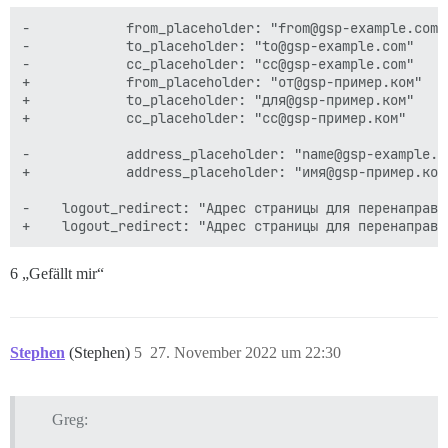
-            from_placeholder: "from@gsp-example.com"

-            to_placeholder: "to@gsp-example.com"

-            cc_placeholder: "cc@gsp-example.com"

+            from_placeholder: "от@gsp-пример.ком"

+            to_placeholder: "для@gsp-пример.ком"

+            cc_placeholder: "cc@gsp-пример.ком"

-            address_placeholder: "name@gsp-example.co
+            address_placeholder: "имя@gsp-пример.ком"
-    logout_redirect: "Адрес страницы для перенаправл
6 „Gefällt mir“
Stephen
(Stephen)
5
27. November 2022 um 22:30
Greg: