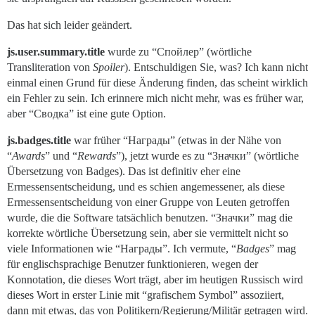
Das hat sich leider geändert.
js.user.summary.title
wurde zu “Спойлер” (wörtliche
Transliteration von
Spoiler
). Entschuldigen Sie, was? Ich kann nicht
einmal einen Grund für diese Änderung finden, das scheint wirklich
ein Fehler zu sein. Ich erinnere mich nicht mehr, was es früher war,
aber “Сводка” ist eine gute Option.
js.badges.title
war früher “Награды” (etwas in der Nähe von
“
Awards
” und “
Rewards
”), jetzt wurde es zu “Значки” (wörtliche
Übersetzung von Badges). Das ist definitiv eher eine
Ermessensentscheidung, und es schien angemessener, als diese
Ermessensentscheidung von einer Gruppe von Leuten getroffen
wurde, die die Software tatsächlich benutzen. “Значки” mag die
korrekte wörtliche Übersetzung sein, aber sie vermittelt nicht so
viele Informationen wie “Награды”. Ich vermute, “
Badges
” mag
für englischsprachige Benutzer funktionieren, wegen der
Konnotation, die dieses Wort trägt, aber im heutigen Russisch wird
dieses Wort in erster Linie mit “grafischem Symbol” assoziiert,
dann mit etwas, das von Politikern/Regierung/Militär getragen wird.