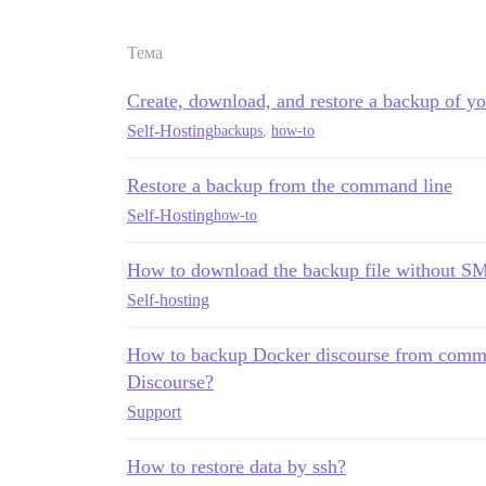
Тема
Create, download, and restore a backup of y
Self-Hosting
backups
,
how-to
Restore a backup from the command line
Self-Hosting
how-to
How to download the backup file without S
Self-hosting
How to backup Docker discourse from comma
Discourse?
Support
How to restore data by ssh?