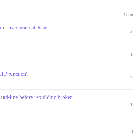
Отв
our Discourse database
2
1
MTP function?
2
nd-line before rebuilding broken
1