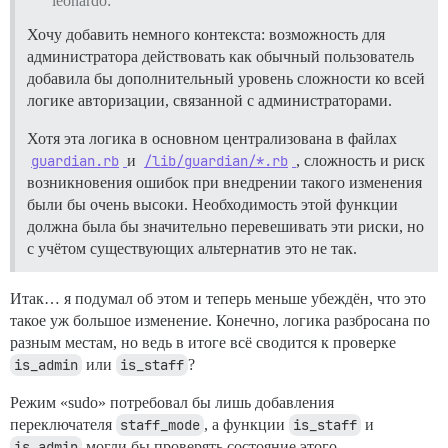
leonardo:
Хочу добавить немного контекста: возможность для
администратора действовать как обычный пользователь
добавила бы дополнительный уровень сложности ко всей
логике авторизации, связанной с администраторами.
Хотя эта логика в основном централизована в файлах
guardian.rb
и
/lib/guardian/*.rb
, сложность и риск
возникновения ошибок при внедрении такого изменения
были бы очень высоки. Необходимость этой функции
должна была бы значительно перевешивать эти риски, но
с учётом существующих альтернатив это не так.
Итак… я подумал об этом и теперь меньше убеждён, что это
такое уж большое изменение. Конечно, логика разбросана по
разным местам, но ведь в итоге всё сводится к проверке
is_admin
или
is_staff
?
Режим «sudo» потребовал бы лишь добавления
переключателя
staff_mode
, а функции
is_staff
и
is_admin
могли бы проверять состояние этого