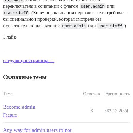
переключателя в сочетании с флагом
user.admin
или
user.staff
. (Конечно, активация переключателя требовала
бы специальной проверки, которая смотрела бы
исключительно на значения
user.admin
или
user.staff
.)
1 лайк
следующая страница →
Связанные темы
Тема
Ответов
Просм.
Активность
Become admin
8
332
05.12.2024
Feature
Any way for admin users to not