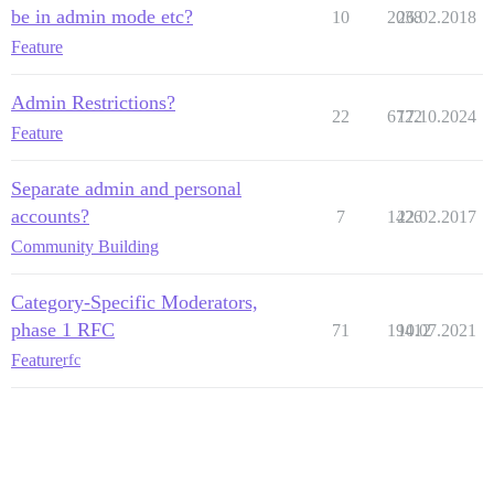
be in admin mode etc?
10
2038
26.02.2018
Feature
Admin Restrictions?
22
6722
17.10.2024
Feature
Separate admin and personal
accounts?
7
1426
22.02.2017
Community Building
Category-Specific Moderators,
phase 1 RFC
71
19412
10.07.2021
Feature
rfc