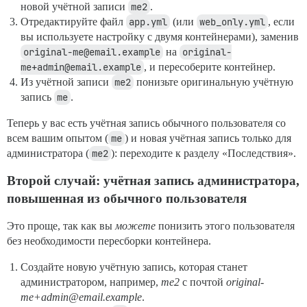
новой учётной записи
me2
.
Отредактируйте файл
app.yml
(или
web_only.yml
, если
вы используете настройку с двумя контейнерами), заменив
original-me@email.example
на
original-
me+admin@email.example
, и пересоберите контейнер.
Из учётной записи
me2
понизьте оригинальную учётную
запись
me
.
Теперь у вас есть учётная запись обычного пользователя со
всем вашим опытом (
me
) и новая учётная запись только для
администратора (
me2
): переходите к разделу «Последствия».
Второй случай: учётная запись администратора,
повышенная из обычного пользователя
Это проще, так как вы
можете
понизить этого пользователя
без необходимости пересборки контейнера.
Создайте новую учётную запись, которая станет
администратором, например,
me2
с почтой
original-
me+admin@email.example
.