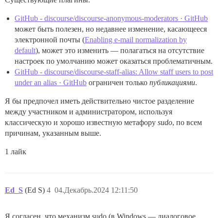
GitHub - discourse/discourse-anonymous-moderators · GitHub
может быть полезен, но недавнее изменение, касающееся
электронной почты (
Enabling e-mail normalization by
default
), может это изменить — полагаться на отсутствие
настроек по умолчанию может оказаться проблематичным.
GitHub - discourse/discourse-staff-alias: Allow staff users to post
under an alias · GitHub
ограничен только
публикациями
.
Я бы предпочел иметь действительно чистое разделение
между участником и администратором, используя
классическую и хорошо известную метафору
sudo
, по всем
причинам, указанным выше.
1 лайк
Ed_S
(Ed S)
4
04.Декабрь.2024 12:11:50
Я согласен, что механизм sudo (в Windows — диалоговое