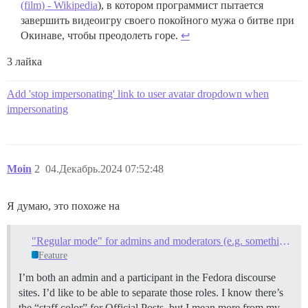
(film) - Wikipedia
), в котором программист пытается
завершить видеоигру своего покойного мужа о битве при
Окинаве, чтобы преодолеть горе.
↩︎
3 лайка
Add 'stop impersonating' link to user avatar dropdown when
impersonating
Moin
2
04.Декабрь.2024 07:52:48
Я думаю, это похоже на
"Regular mode" for admins and moderators (e.g. something like "sudo")
Feature
I’m both an admin and a participant in the Fedora discourse
sites. I’d like to be able to separate those roles. I know there’s
the “staff color” for Official Posts, but I mean more from my