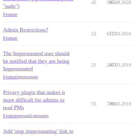
42
3962
05.08.2026
"sudo")
Feature
Admin Restrictions?
22
6722
17.10.2024
Feature
The Impersonated user should
be notified that they are being
21
2442
07.05.2019
Impersonated
Feature
impersonate
Privacy plugin that makes it
more difficult for admins to
55
7209
06.02.2018
read PMs
Feature
personal-messages
Add 'stop impersonating' link to