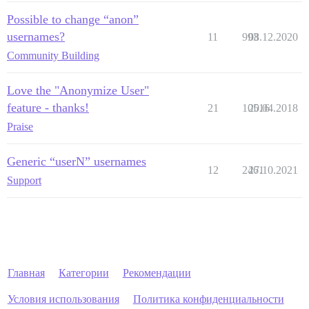
Possible to change “anon”
usernames?
11
993
08.12.2020
Community Building
Love the "Anonymize User"
feature - thanks!
21
10516
20.04.2018
Praise
Generic “userN” usernames
12
2461
27.10.2021
Support
Главная
Категории
Рекомендации
Условия использования
Политика конфиденциальности