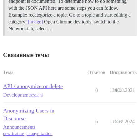
endpoint is documented. To determine how to do something
with the JSON API here are some steps you can follow.
Example: recategorize a topic. Go to a topic and start editing a
category:
[image]
Open Chrome dev tools, switch to the
Network tab, select …
Связанные темы
Тема
Ответов
Просм.
Активность
API / anonymize or delete
8
1348
19.08.2021
Development
rest-api
Anonymizing Users in
Discourse
6
17659
11.12.2024
Announcements
new-feature
,
anonymization