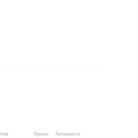
етов
Просм.
Активность