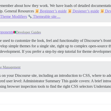
remember about how they work. We have loads of detailed documentat
lp.
General Resources
Beginner’s guide
Designer’s guide
Dev
Theme Modifiers
Themeable site…
mponents
Developer Guides
d to customize the look, feel and functionality of Discourse’s fronte
evelop simple themes for a single site, right up to complex open-source
development. If you prefer a step-by-step tutorial for theme developmen
te Management
n your Discourse site, including an introduction to CSS, where to add
ed user level: Administrator
Summary This guide covers: A brief intr
ng browser inspection tools to find the right CSS selectors
Understan