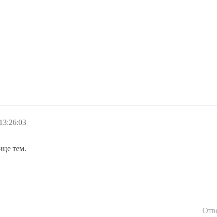
13:26:03
ице тем.
Отв