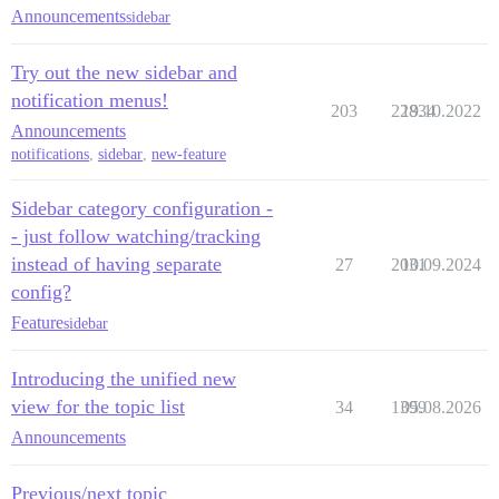
Announcements
sidebar
Try out the new sidebar and
notification menus!
203
22834
19.10.2022
Announcements
notifications
,
sidebar
,
new-feature
Sidebar category configuration -
- just follow watching/tracking
instead of having separate
27
2031
10.09.2024
config?
Feature
sidebar
Introducing the unified new
view for the topic list
34
1399
05.08.2026
Announcements
Previous/next topic