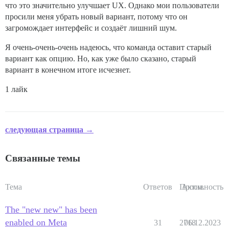
что это значительно улучшает UX. Однако мои пользователи
просили меня убрать новый вариант, потому что он
загромождает интерфейс и создаёт лишний шум.
Я очень-очень-очень надеюсь, что команда оставит старый
вариант как опцию. Но, как уже было сказано, старый
вариант в конечном итоге исчезнет.
1 лайк
следующая страница →
Связанные темы
Тема
Ответов
Просм.
Активность
The "new new" has been
enabled on Meta
31
2718
06.12.2023