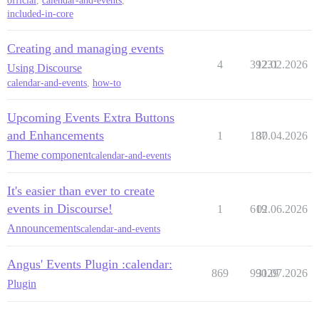
official
,
calendar-and-events
,
included-in-core
Creating and managing events
4
39231
12.02.2026
Using Discourse
calendar-and-events
,
how-to
Upcoming Events Extra Buttons
and Enhancements
1
187
30.04.2026
Theme component
calendar-and-events
It's easier than ever to create
events in Discourse!
1
619
02.06.2026
Announcements
calendar-and-events
Angus' Events Plugin :calendar:
869
99029
31.07.2026
Plugin