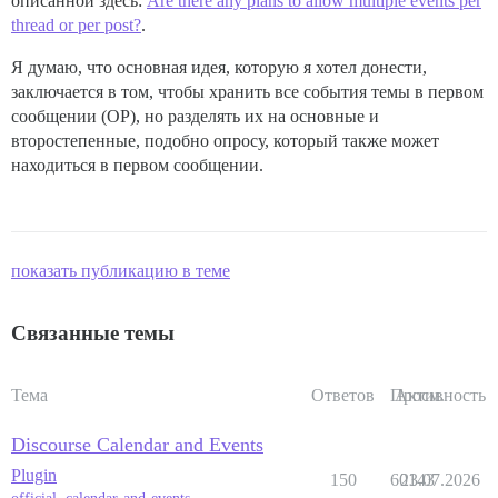
описанной здесь:
Are there any plans to allow multiple events per
thread or per post?
.
Я думаю, что основная идея, которую я хотел донести,
заключается в том, чтобы хранить все события темы в первом
сообщении (OP), но разделять их на основные и
второстепенные, подобно опросу, который также может
находиться в первом сообщении.
показать публикацию в теме
Связанные темы
Тема
Ответов
Просм.
Активность
Discourse Calendar and Events
Plugin
150
60143
23.07.2026