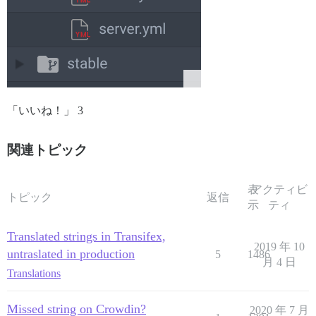
「いいね！」 3
関連トピック
表
アクティビ
トピック
返信
示
ティ
Translated strings in Transifex,
2019 年 10
untraslated in production
5
1486
月 4 日
Translations
Missed string on Crowdin?
2020 年 7 月