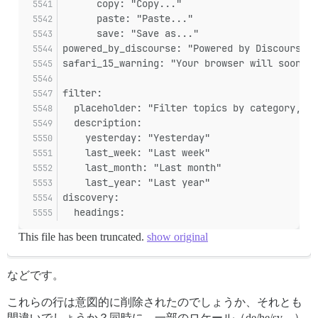
      copy: "Copy..."
      paste: "Paste..."
      save: "Save as..."
powered_by_discourse: "Powered by Discourse"
safari_15_warning: "Your browser will soon be
filter:
  placeholder: "Filter topics by category, ta
  description:
    yesterday: "Yesterday"
    last_week: "Last week"
    last_month: "Last month"
    last_year: "Last year"
discovery:
  headings:
This file has been truncated.
show original
などです。
これらの行は意図的に削除されたのでしょうか、それとも
間違いでしょうか？同時に、一部のロケール（de/he/sv…）