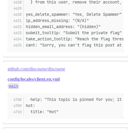
  } from this user, remove their account, blo
yes_delete_spammer: "Yes, Delete Spammer"
ip_address_missing: "(N/A)"
hidden_email_address: "(hidden)"
submit_tooltip: "Submit the private flag"
take_action_tooltip: "Reach the flag threshol
cant: "Sorry, you can't flag this post at thi
github.com/discourse/discourse
config/locales/client.en.yml
main
  help: "This topic is pinned for you; it wil
hot:
  title: "Hot"