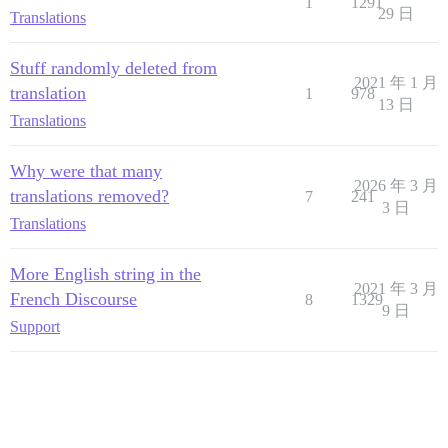
1
1291
29 日
Translations
Stuff randomly deleted from
2021 年 1 月
translation
1
978
13 日
Translations
Why were that many
2026 年 3 月
translations removed?
7
241
3 日
Translations
More English string in the
2021 年 3 月
French Discourse
8
1329
9 日
Support