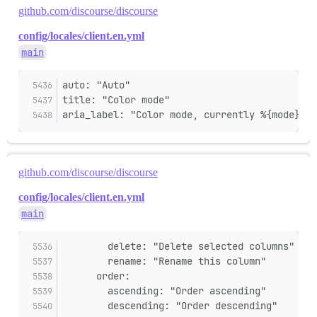
github.com/discourse/discourse
config/locales/client.en.yml
main
auto: "Auto"
title: "Color mode"
aria_label: "Color mode, currently %{mode}"
github.com/discourse/discourse
config/locales/client.en.yml
main
        delete: "Delete selected columns"
        rename: "Rename this column"
      order:
        ascending: "Order ascending"
        descending: "Order descending"