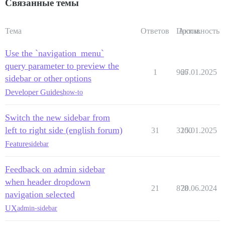
Связанные темы
Тема
Ответов
Просм.
Активность
Use the `navigation_menu`
query parameter to preview the
1
966
27.01.2025
sidebar or other options
Developer Guides
how-to
Switch the new sidebar from
left to right side (english forum)
31
3200
15.01.2025
Feature
sidebar
Feedback on admin sidebar
when header dropdown
21
878
20.06.2024
navigation selected
UX
admin-sidebar