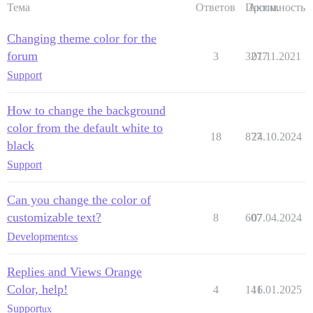
Тема
Ответов
Просм.
Активность
Changing theme color for the
forum
3
3277
01.11.2021
Support
How to change the background
color from the default white to
18
877
24.10.2024
black
Support
Can you change the color of
customizable text?
8
607
07.04.2024
Development
css
Replies and Views Orange
Color, help!
4
141
16.01.2025
Support
ux