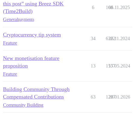
this post” using Breez SDK
6
168
06.11.2025
(Time2Build)
General
payments
Cryptocurrency tip system
34
6322
26.11.2024
Feature
New monetisation feature
proposition
13
1557
17.05.2024
Feature
Building Community Through
Compensated Contributions
63
1287
20.01.2026
Community Building