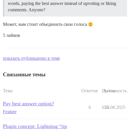
words, paying the best answer instead of upvoting or liking
comments. Anyone?
Может, вам стоит объединить свои голоса
5 лайков
показать публикацию в теме
Связанные темы
Тема
Ответов
Просм.
Активность
Pay best answer option?
6
654
25.08.2025
Feature
Plugin concept: Lightning “tip