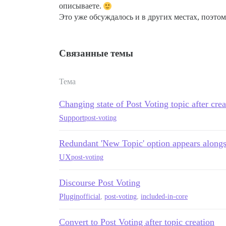
описываете.
Это уже обсуждалось и в других местах, поэто
Связанные темы
Тема
Changing state of Post Voting topic after crea
Support
post-voting
Redundant 'New Topic' option appears alongs
UX
post-voting
Discourse Post Voting
Plugin
official
,
post-voting
,
included-in-core
Convert to Post Voting after topic creation