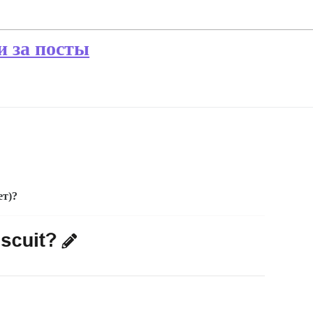
и за посты
ет)?