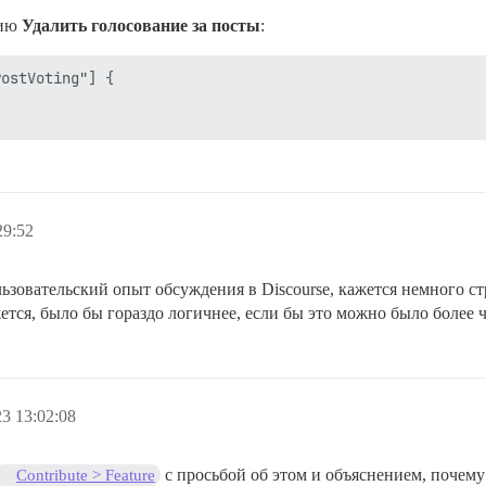
цию
Удалить голосование за посты
:
ostVoting"] {

29:52
ьзовательский опыт обсуждения в Discourse, кажется немного ст
тся, было бы гораздо логичнее, если бы это можно было более ч
3 13:02:08
с просьбой об этом и объяснением, почему
Contribute > Feature