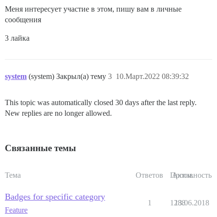
Меня интересует участие в этом, пишу вам в личные
сообщения
3 лайка
system
(system) Закрыл(а) тему
3
10.Март.2022 08:39:32
This topic was automatically closed 30 days after the last reply.
New replies are no longer allowed.
Связанные темы
Тема
Ответов
Просм.
Активность
Badges for specific category
1
1288
13.06.2018
Feature