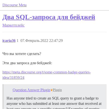
Discourse Meta
Два SQL-запроса для бейджей
Маркетплейс
icaria36
1
07.Февраль.2022 22:47:29
Что вы хотите сделать?
Эти два запроса для бейджей:
https://meta.discourse.org/t/some-common-badge-queries-
idea/31859/24
Question Answer Plugin
Plugin
Has anyone tried to create an SQL query to grant a badge to
anyone who has submitted at least one answer that received at
least one upvote on a specific category? Examples of queries