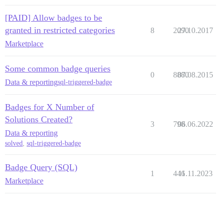
[PAID] Allow badges to be
granted in restricted categories
8
2090
27.10.2017
Marketplace
Some common badge queries
0
8880
07.08.2015
Data & reporting
sql-triggered-badge
Badges for X Number of
Solutions Created?
3
798
06.06.2022
Data & reporting
solved
,
sql-triggered-badge
Badge Query (SQL)
1
446
11.11.2023
Marketplace