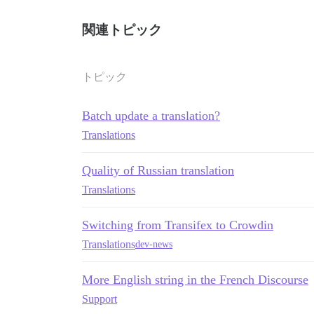
関連トピック
トピック
Batch update a translation?
Translations
Quality of Russian translation
Translations
Switching from Transifex to Crowdin
Translations
dev-news
More English string in the French Discourse
Support