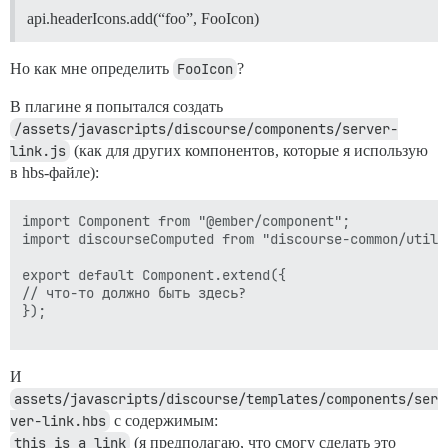
api.headerIcons.add(“foo”, FooIcon)
Но как мне определить
FooIcon
?
В плагине я попытался создать
/assets/javascripts/discourse/components/server-
link.js
(как для других компонентов, которые я использую
в hbs-файле):
import Component from "@ember/component";

import discourseComputed from "discourse-common/utils/
export default Component.extend({

// что-то должно быть здесь?

});

И
assets/javascripts/discourse/templates/components/ser
ver-link.hbs
с содержимым:
this is a link
(я предполагаю, что смогу сделать это