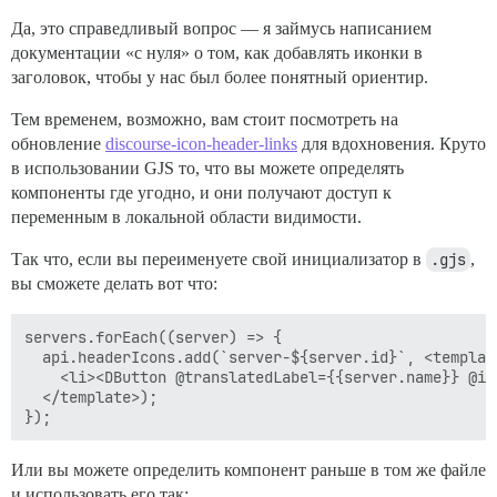
Да, это справедливый вопрос — я займусь написанием
документации «с нуля» о том, как добавлять иконки в
заголовок, чтобы у нас был более понятный ориентир.
Тем временем, возможно, вам стоит посмотреть на
обновление
discourse-icon-header-links
для вдохновения. Круто
в использовании GJS то, что вы можете определять
компоненты где угодно, и они получают доступ к
переменным в локальной области видимости.
Так что, если вы переименуете свой инициализатор в
.gjs
,
вы сможете делать вот что:
servers.forEach((server) => {

  api.headerIcons.add(`server-${server.id}`, <template
    <li><DButton @translatedLabel={{server.name}} @ic
  </template>);

Или вы можете определить компонент раньше в том же файле
и использовать его так: