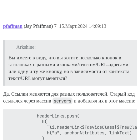
pfaffman
(Jay Pfaffman)
7
15.Март.2024 14:09:13
Arkshine:
Вы имеете в виду, что вы хотите несколько кнопок в
заголовках с разными иконками/текстом/URL-адресами
или одну и ту же кнопку, но в зависимости от контекста
текст/URL могут меняться?
Да. Ссылки меняются для разных пользователей. Старый код
ссылался через массив
servers
и добавлял их в этот массив:
            headerLinks.push(

              h(

                `li.headerLink${deviceClass}${newClass
                h("a", anchorAttributes, linkText)

              )
