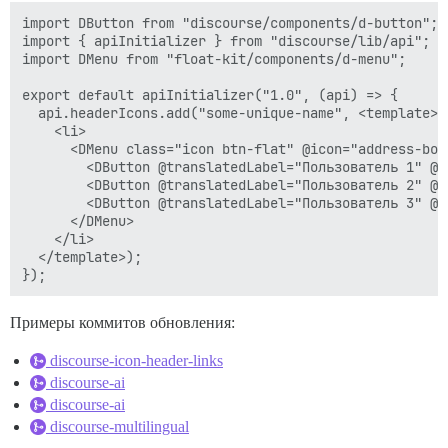
import DButton from "discourse/components/d-button";

import { apiInitializer } from "discourse/lib/api";

import DMenu from "float-kit/components/d-menu";

export default apiInitializer("1.0", (api) => {

  api.headerIcons.add("some-unique-name", <template>

    <li>

      <DMenu class="icon btn-flat" @icon="address-book
        <DButton @translatedLabel="Пользователь 1" @hr
        <DButton @translatedLabel="Пользователь 2" @hr
        <DButton @translatedLabel="Пользователь 3" @hr
      </DMenu>

    </li>

  </template>);

Примеры коммитов обновления:
discourse-icon-header-links
discourse-ai
discourse-ai
discourse-multilingual