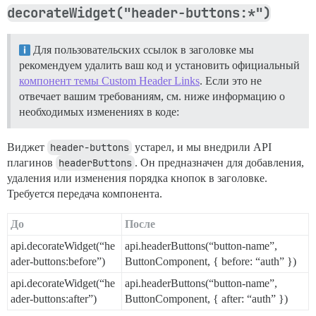
decorateWidget("header-buttons:*")
Для пользовательских ссылок в заголовке мы
рекомендуем удалить ваш код и установить официальный
компонент темы Custom Header Links
. Если это не
отвечает вашим требованиям, см. ниже информацию о
необходимых изменениях в коде:
Виджет
header-buttons
устарел, и мы внедрили API
плагинов
headerButtons
. Он предназначен для добавления,
удаления или изменения порядка кнопок в заголовке.
Требуется передача компонента.
До
После
api.decorateWidget(“he
api.headerButtons(“button-name”,
ader-buttons:before”)
ButtonComponent, { before: “auth” })
api.decorateWidget(“he
api.headerButtons(“button-name”,
ader-buttons:after”)
ButtonComponent, { after: “auth” })