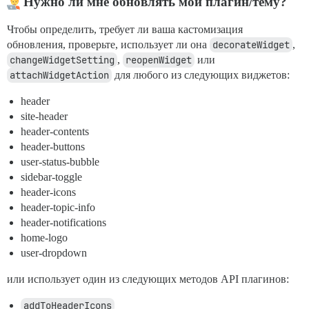
Нужно ли мне обновлять мой плагин/тему?
Чтобы определить, требует ли ваша кастомизация
обновления, проверьте, использует ли она
decorateWidget
,
changeWidgetSetting
,
reopenWidget
или
attachWidgetAction
для любого из следующих виджетов:
header
site-header
header-contents
header-buttons
user-status-bubble
sidebar-toggle
header-icons
header-topic-info
header-notifications
home-logo
user-dropdown
или использует один из следующих методов API плагинов:
addToHeaderIcons