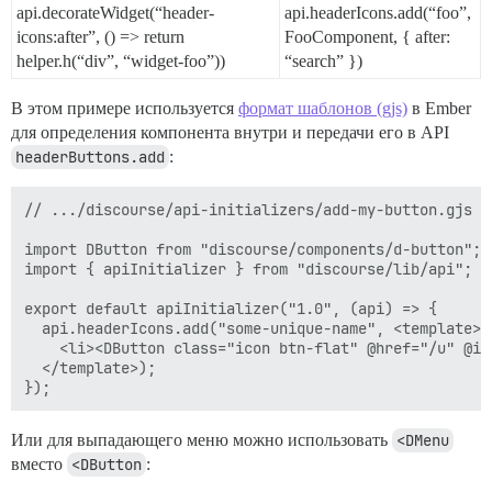
api.decorateWidget(“header-
api.headerIcons.add(“foo”,
icons:after”, () => return
FooComponent, { after:
helper.h(“div”, “widget-foo”))
“search” })
В этом примере используется
формат шаблонов (gjs)
в Ember
для определения компонента внутри и передачи его в API
headerButtons.add
:
// .../discourse/api-initializers/add-my-button.gjs

import DButton from "discourse/components/d-button";

import { apiInitializer } from "discourse/lib/api";

export default apiInitializer("1.0", (api) => {

  api.headerIcons.add("some-unique-name", <template>

    <li><DButton class="icon btn-flat" @href="/u" @ic
  </template>);

Или для выпадающего меню можно использовать
<DMenu
вместо
<DButton
: