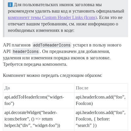
Для пользовательских иконок заголовка мы
рекомендуем удалить ваш код и установить официальный
компонент темы Custom Header Links (Icons)
. Если это не
отвечает вашим требованиям, см. ниже информацию о
необходимых изменениях в коде:
API плагинов
addToHeaderIcons
устарел в пользу нового
API
headerIcons
. Он предназначен для добавления,
удаления или изменения порядка иконок в заголовке.
Требуется передача компонента.
Компонент можно передать следующим образом:
До
После
api.addToHeaderIcons(“widget-
api.headerIcons.add(“foo”,
foo”)
FooIcon)
api.decorateWidget(“header-
api.headerIcons.add(“foo”,
icons:before”, () => return
FooIcon, { before:
helper.h(“div”, “widget-foo”))
“search” })