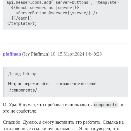
api.headerIcons.add("server-buttons", <template>  

  {{#each servers as |server|}}

    <ServerButton @server={{server}} />

  {{/each}}

pfaffman
(Jay Pfaffman)
10
15.Март.2024 14:48:28
Дэвид Тейлор:
Нет, не переживайте — соглашение всё ещё
/components/
.
О. Ура. Я думал, что пробовал использовать
components
, и
это не сработало.
Спасибо! Думаю, я смогу заставить это работать. Ссылка на
заголовочные ссылки очень помогла. Я почти уверен, что