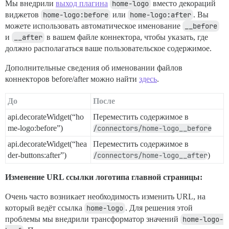
Мы внедрили
выход плагина
home-logo
вместо декораций
виджетов
home-logo:before
или
home-logo:after
. Вы
можете использовать автоматическое именование
__before
и
__after
в вашем файле коннектора, чтобы указать, где
должно располагаться ваше пользовательское содержимое.
Дополнительные сведения об именовании файлов
коннекторов before/after можно найти
здесь
.
До
После
api.decorateWidget(“ho
Переместить содержимое в
me-logo:before”)
/connectors/home-logo__before
api.decorateWidget(“hea
Переместить содержимое в
der-buttons:after”)
/connectors/home-logo__after
)
Изменение URL ссылки логотипа главной страницы:
Очень часто возникает необходимость изменить URL, на
который ведёт ссылка
home-logo
. Для решения этой
проблемы мы внедрили трансформатор значений
home-logo-