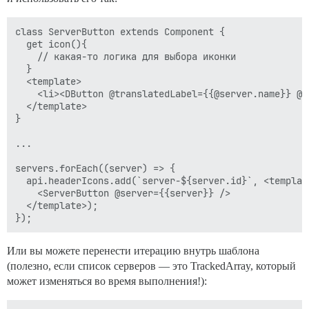
class ServerButton extends Component {

  get icon(){

    // какая-то логика для выбора иконки

  }

  <template>

    <li><DButton @translatedLabel={{@server.name}} @i
  </template>

}

...

servers.forEach((server) => {

  api.headerIcons.add(`server-${server.id}`, <template
    <ServerButton @server={{server}} />

  </template>);

Или вы можете перенести итерацию внутрь шаблона
(полезно, если список серверов — это TrackedArray, который
может изменяться во время выполнения!):