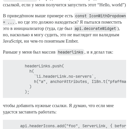
ссылкой, если у меня получится запустить этот “Hello, world”)
В приведённом выше примере есть
const IconWithDropdown 
= ...
, но где это должно находиться? Я пытался поместить
это в инициализатор (туда, где был
api.decorateWidget
),
но, насколько я могу судить, это не выглядит ни валидным
JavaScript, ни чем-то понятным Ember.
Раньше у меня был массив
headerlinks
, и я делал так:
        headerLinks.push(

          h(

            `li.headerLink.no-servers`,

            h("a", anchorAttributes, I18n.t("pfaffman
          )

чтобы добавить нужные ссылки. Я думаю, что если мне
удастся заставить работать: