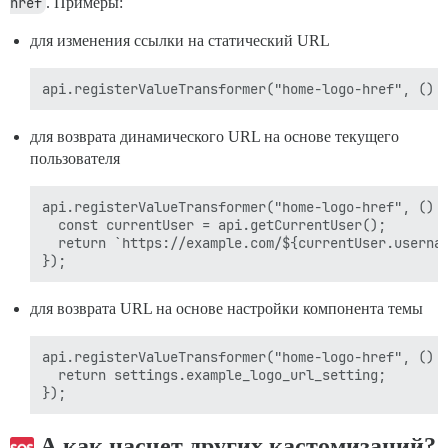
href
. Примеры:
для изменения ссылки на статический URL
для возврата динамического URL на основе текущего
пользователя
api.registerValueTransformer("home-logo-href", () =
  const currentUser = api.getCurrentUser();

  return `https://example.com/${currentUser.usernam
для возврата URL на основе настройки компонента темы
api.registerValueTransformer("home-logo-href", () =
  return settings.example_logo_url_setting;

А как насчет других кастомизаций?