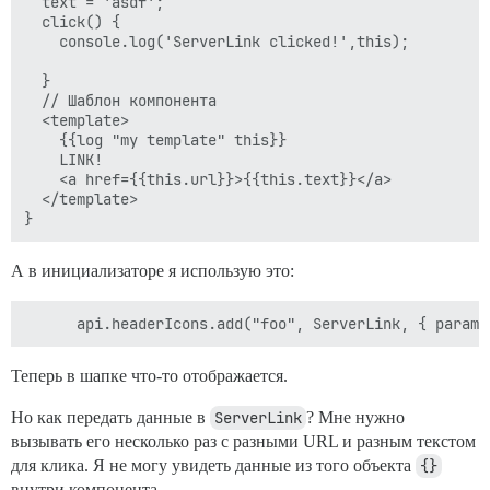
  text = 'asdf';

  click() {

    console.log('ServerLink clicked!',this);

  }

  // Шаблон компонента

  <template>

    {{log "my template" this}}

    LINK!

    <a href={{this.url}}>{{this.text}}</a>

  </template>

А в инициализаторе я использую это:
Теперь в шапке что-то отображается.
Но как передать данные в
ServerLink
? Мне нужно
вызывать его несколько раз с разными URL и разным текстом
для клика. Я не могу увидеть данные из того объекта
{}
внутри компонента.