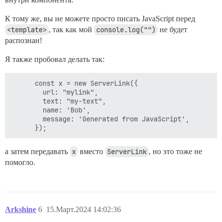
К тому же, вы не можете просто писать JavaScript перед
<template>
, так как мой
console.log("")
не будет
распознан!
Я также пробовал делать так:
      const x = new ServerLink({

        url: "mylink",

        text: "my-text",

        name: 'Bob',

        message: 'Generated from JavaScript',

а затем передавать
x
вместо
ServerLink
, но это тоже не
помогло.
Arkshine
6
15.Март.2024 14:02:36