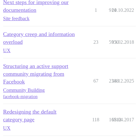
Next steps for improving our
documentation
1
914
20.10.2022
Site feedback
Category creep and information
overload
23
5950
13.02.2018
UX
Structuring an active support
community migrating from
67
2388
14.12.2025
Facebook
Community Building
facebook-migration
Redesigning the default
category page
118
16512
18.04.2017
UX