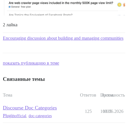
2 лайка
Encouraging discussion about building and managing communities
показать публикацию в теме
Связанные темы
Тема
Ответов
Просм.
Активность
Discourse Doc Categories
125
10335
10.06.2026
Plugin
official
,
doc-categories