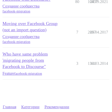
80
10457
28.09.2021
Создание сообщества
facebook-migration
Moving over Facebook Group
(not an import question)
7
2837
26.04.2017
Создание сообщества
facebook-migration
Who have same problem
'migrating people from
3
1301
14.03.2014
Facebook to Discourse"
Feature
facebook-migration
Главная
Категории
Рекомендации