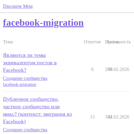
Discourse Meta
facebook-migration
Тема
Ответов
Просм.
Активность
Являются ли темы
эквивалентом постов в
6
209
10.02.2026
Facebook?
Создание сообщества
facebook-migration
Публичное сообщество,
частное сообщество или
микс? (контекст: миграция из
15
332
04.02.2026
Facebook)
Создание сообщества