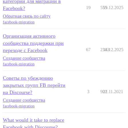
категории для миграции в
19
555
19.12.2025
Facebook?
Обратная связь по сайту
facebook-migration
Организация активного
сообщества поддержки при
67
2383
14.12.2025
переходе с Facebook
Создание сообщества
facebook-migration
Советы по убеждению
закрытых групп FB перейти
3
901
22.11.2021
на Discourse?
Создание сообщества
facebook-migration
What would it take to replace
Facebook with Discourse?