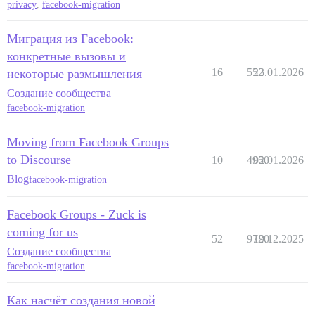
privacy
,
facebook-migration
Миграция из Facebook:
конкретные вызовы и
16
552
23.01.2026
некоторые размышления
Создание сообщества
facebook-migration
Moving from Facebook Groups
to Discourse
10
4950
02.01.2026
Blog
facebook-migration
Facebook Groups - Zuck is
coming for us
52
9720
19.12.2025
Создание сообщества
facebook-migration
Как насчёт создания новой