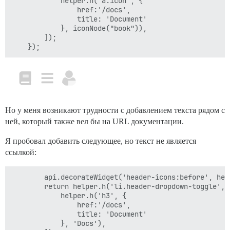
            helper.h('a.icon', {

                href:'/docs',

                title: 'Document'

            }, iconNode("book")),

        ]);

Но у меня возникают трудности с добавлением текста рядом с
ней, который также вел бы на URL документации.
Я пробовал добавить следующее, но текст не является
ссылкой:
        api.decorateWidget('header-icons:before', help
        return helper.h('li.header-dropdown-toggle', [
            helper.h('h3', {

                href:'/docs',

                title: 'Document'

            }, 'Docs'),
