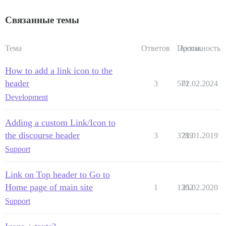
Связанные темы
Тема
Ответов
Просм.
Активность
How to add a link icon to the
header
3
571
02.02.2024
Development
Adding a custom Link/Icon to
the discourse header
3
3789
21.01.2019
Support
Link on Top header to Go to
Home page of main site
1
1302
25.02.2020
Support