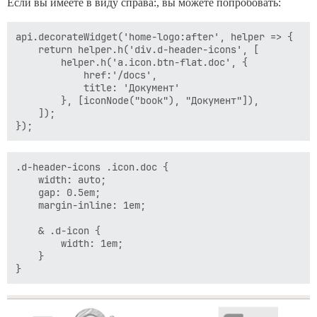
Если вы имеете в виду справа:, вы можете попробовать:
api.decorateWidget('home-logo:after', helper => {

    return helper.h('div.d-header-icons', [

        helper.h('a.icon.btn-flat.doc', {

            href:'/docs',

            title: 'Документ'

        }, [iconNode("book"), "Документ"]),

    ]);

.d-header-icons .icon.doc {

    width: auto;

    gap: 0.5em;

    margin-inline: 1em;

    & .d-icon {

        width: 1em;

    }
