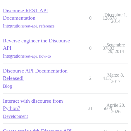
Discourse REST API
Dicembre 1,
Documentation
0
128578
2014
Integrations
rest-api
,
reference
Reverse engineer the Discourse
Settembre
API
0
37803
29, 2014
Integrations
rest-api
,
how-to
Discourse API Documentation
Marzo 8,
Released!
2
4137
2017
Blog
Interact with discourse from
Aprile 20,
Python?
31
5603
2026
Development