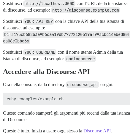
Sostituisci
http://localhost:3000
con l’URL della tua istanza
di discourse, ad esempio:
http://discourse.example.com
Sostituisci
YOUR_API_KEY
con la chiave API della tua istanza di
discourse, ad esempio:
b1f3175cb682b3e9b6ca419db77772120b19af993cbc14ebed80f
ea08e3bbd66
Sostituisci
YOUR_USERNAME
con il nome utente Admin della tua
istanza di discourse, ad esempio:
codinghorror
Accedere alla Discourse API
Ora nella console, dalla directory
discourse_api
esegui:
Questo comando stamperà gli argomenti più recenti dalla tua istanza
di Discourse.
Questo è tutto. Inizia a usare oggi stesso la
Discourse API
.