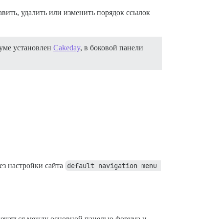
авить, удалить или изменить порядок ссылок
руме установлен
Cakeday
, в боковой панели
ез настройки сайта
default navigation menu 
ключаться между основной панелью форума и