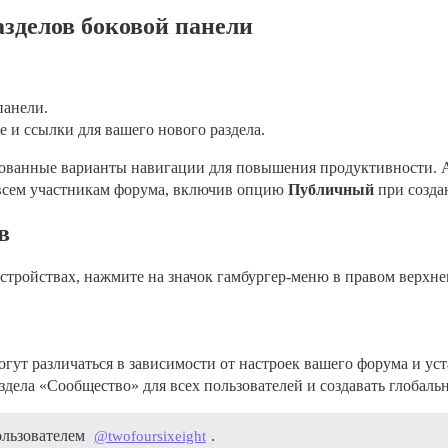
азделов боковой панели
панели.
е и ссылки для вашего нового раздела.
рованные варианты навигации для повышения продуктивности. 
 всем участникам форума, включив опцию
Публичный
при созда
в
тройствах, нажмите на значок гамбургер-меню в правом верхне
гут различаться в зависимости от настроек вашего форума и ус
дела «Сообщество» для всех пользователей и создавать глобаль
ользователем
.
@twofoursixeight