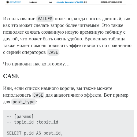
    ('event_reminder', 27),

    ('event_invitation', 28),

    ('chat_mention', 29),

    ('chat_message', 30),

Использование
VALUES
полезно, когда список длинный, так
    ('chat_invitation', 31),

как это может сделать запрос более читаемым. Это также
    ('chat_group_mention', 32),

позволяет связать созданную новую временную таблицу с
    ('chat_quoted', 33),

другой, что может быть очень удобно. Временная таблица
    ('assigned', 34),

также может помочь повысить эффективность по сравнению
    ('question_answer_user_commented', 35), 

    ('watching_category_or_tag', 36),

с серией операторов
CASE
.
    ('new_features', 37),

    ('admin_problems', 38),

Что приводит нас ко второму…
    ('following', 800), 

    ('following_created_topic', 801),

CASE
    ('following_replied', 802),

    ('circles_activity', 900)

Или, если список намного короче, вы также можете
)

использовать
CASE
для аналогичного эффекта. Вот пример
-- Запросите таблицу уведомлений (алиас n), присоедин
SELECT user_id, ntypes.notification_type, read, topic_
для
post_type
:
FROM notifications n

JOIN ntypes

-- [params]

ON n.notification_type = ntypes.notification_type_id

-- topic_id :topic_id

-- Отфильтруйте уведомления, чтобы включить только те
WHERE user_id = :user_id

SELECT p.id AS post_id,

AND topic_id = :topic_id
