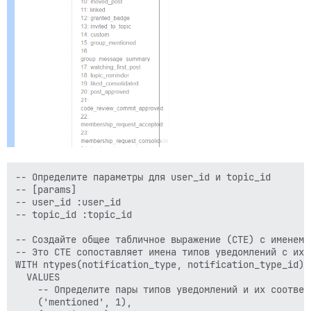
-- Определите параметры для user_id и topic_id

-- [params] 

-- user_id :user_id

-- topic_id :topic_id

-- Создайте общее табличное выражение (CTE) с именем n
-- Это CTE сопоставляет имена типов уведомлений с их 
WITH ntypes(notification_type, notification_type_id) A
  VALUES

    -- Определите пары типов уведомлений и их соответ
    ('mentioned', 1),
