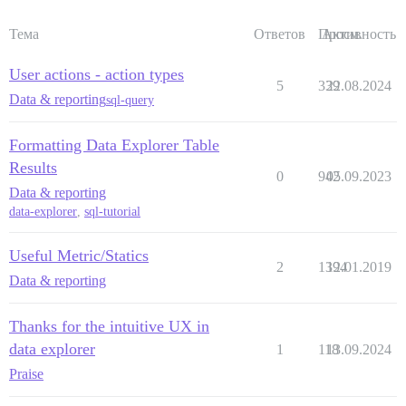
Тема
Ответов
Просм.
Активность
User actions - action types
5
339
22.08.2024
Data & reporting
sql-query
Formatting Data Explorer Table
Results
0
942
05.09.2023
Data & reporting
data-explorer
,
sql-tutorial
Useful Metric/Statics
2
1394
12.01.2019
Data & reporting
Thanks for the intuitive UX in
data explorer
1
118
13.09.2024
Praise