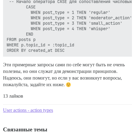
 -- Начало оператора CASE для сопоставления числовых 
-- Отсортируйте полученные уведомления по убыванию вр
        CASE 

          WHEN post_type = 1 THEN 'regular'

          WHEN post_type = 2 THEN 'moderator_action'

          WHEN post_type = 3 THEN 'small_action'

          WHEN post_type = 4 THEN 'whisper'

        END

FROM posts p

WHERE p.topic_id = :topic_id

Эти примерные запросы сами по себе могут быть не очень
полезны, но они служат для демонстрации принципов.
Надеюсь, они помогут, но если у вас возникнут вопросы,
пожалуйста, задайте их ниже.
13 лайков
User actions - action types
Связанные темы