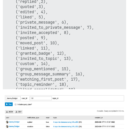
    ('replied',2),

    ('quoted',3),

    ('edited', 4),

    ('liked', 5),

    ('private_message', 6),

    ('invited_to_private_message', 7),

    ('invitee_accepted', 8),

    ('posted', 9),

    ('moved_post', 10),

    ('linked', 11),

    ('granted_badge', 12),

    ('invited_to_topic', 13),

    ('custom', 14),

    ('group_mentioned', 15),

    ('group_message_summary', 16),

    ('watching_first_post', 17),

    ('topic_reminder', 18),

    ('liked_consolidated', 19),

    ('post_approved', 20),

    ('code_review_commit_approved', 21),

    ('membership_request_accepted', 22),

    ('membership_request_consolidated', 23),

    ('bookmark_reminder', 24),

    ('reaction', 25),

    ('votes_released', 26),
