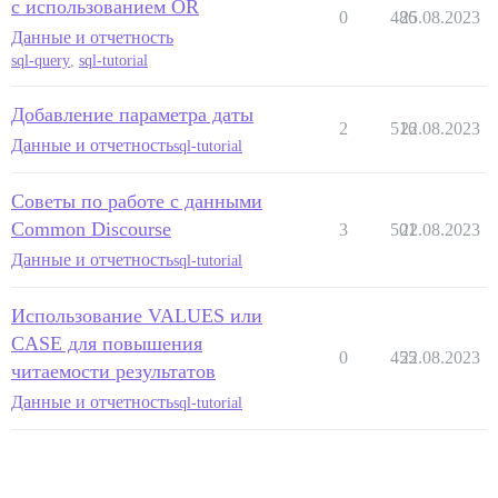
с использованием OR
0
486
25.08.2023
Данные и отчетность
sql-query
,
sql-tutorial
Добавление параметра даты
2
516
22.08.2023
Данные и отчетность
sql-tutorial
Советы по работе с данными
Common Discourse
3
501
22.08.2023
Данные и отчетность
sql-tutorial
Использование VALUES или
CASE для повышения
0
455
22.08.2023
читаемости результатов
Данные и отчетность
sql-tutorial