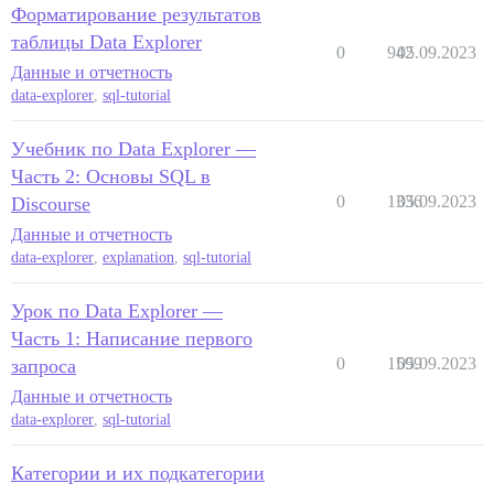
Форматирование результатов
таблицы Data Explorer
0
942
05.09.2023
Данные и отчетность
data-explorer
,
sql-tutorial
Учебник по Data Explorer —
Часть 2: Основы SQL в
0
1336
05.09.2023
Discourse
Данные и отчетность
data-explorer
,
explanation
,
sql-tutorial
Урок по Data Explorer —
Часть 1: Написание первого
0
1599
05.09.2023
запроса
Данные и отчетность
data-explorer
,
sql-tutorial
Категории и их подкатегории