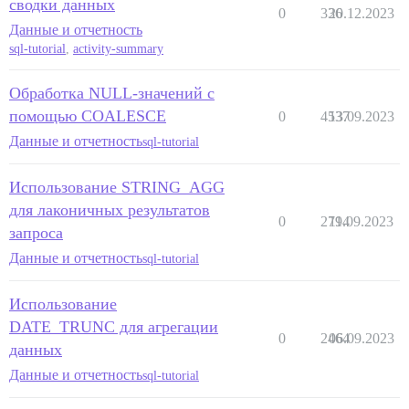
сводки данных
0
336
20.12.2023
Данные и отчетность
sql-tutorial
,
activity-summary
Обработка NULL-значений с
помощью COALESCE
0
4537
13.09.2023
Данные и отчетность
sql-tutorial
Использование STRING_AGG
для лаконичных результатов
0
2794
11.09.2023
запроса
Данные и отчетность
sql-tutorial
Использование
DATE_TRUNC для агрегации
0
2464
06.09.2023
данных
Данные и отчетность
sql-tutorial