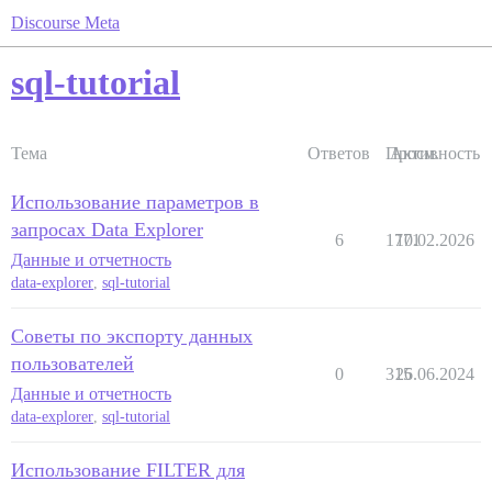
Discourse Meta
sql-tutorial
Тема
Ответов
Просм.
Активность
Использование параметров в
запросах Data Explorer
6
1771
10.02.2026
Данные и отчетность
data-explorer
,
sql-tutorial
Советы по экспорту данных
пользователей
0
315
26.06.2024
Данные и отчетность
data-explorer
,
sql-tutorial
Использование FILTER для