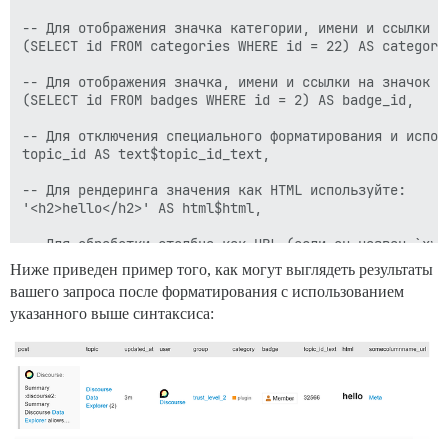
-- Для отображения значка категории, имени и ссылки н
(SELECT id FROM categories WHERE id = 22) AS category_
-- Для отображения значка, имени и ссылки на значок ис
(SELECT id FROM badges WHERE id = 2) AS badge_id,

-- Для отключения специального форматирования и испол
topic_id AS text$topic_id_text,

-- Для рендеринга значения как HTML используйте:

'<h2>hello</h2>' AS html$html,

-- Для обработки столбца как URL (если он назван `xyz
'Meta,https://meta.discourse.org' AS somecolumnname_ur
Ниже приведен пример того, как могут выглядеть результаты
вашего запроса после форматирования с использованием
FROM posts 

указанного выше синтаксиса:
WHERE topic_id = 32566
