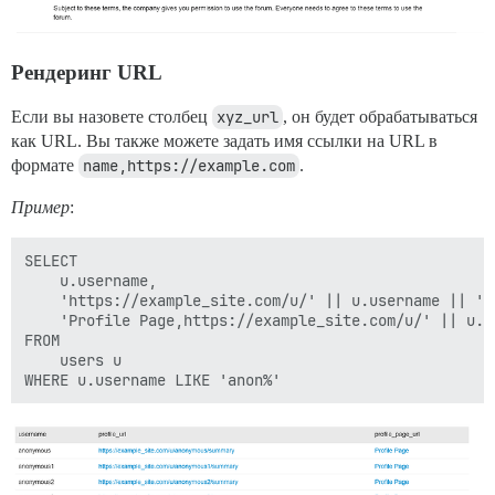
Рендеринг URL
Если вы назовете столбец
xyz_url
, он будет обрабатываться
как URL. Вы также можете задать имя ссылки на URL в
формате
name,https://example.com
.
Пример
:
SELECT

    u.username,

    'https://example_site.com/u/' || u.username || '/
    'Profile Page,https://example_site.com/u/' || u.u
FROM

    users u
