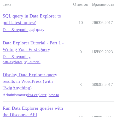
Тема
Ответов
Просм.
Активность
SQL query in Data Explorer to
pull latest topics?
10
2907
06.06.2017
Data & reporting
sql-query
Data Explorer Tutorial - Part 1 -
Writing Your First Query
0
1599
05.09.2023
Data & reporting
data-explorer
,
sql-tutorial
Display Data Explorer query
results in WordPress (with
3
6283
05.12.2017
TwigAnything)
Administrators
data-explorer
,
how-to
Run Data Explorer queries with
the Discourse API