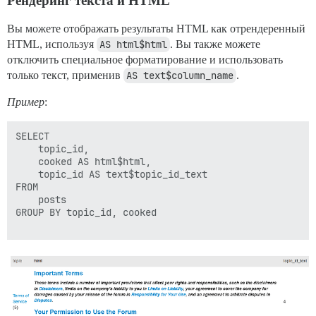
Рендеринг текста и HTML
Вы можете отображать результаты HTML как отрендеренный
HTML, используя
AS html$html
. Вы также можете
отключить специальное форматирование и использовать
только текст, применив
AS text$column_name
.
Пример
:
SELECT 

    topic_id, 

    cooked AS html$html,

    topic_id AS text$topic_id_text

FROM

    posts

GROUP BY topic_id, cooked
