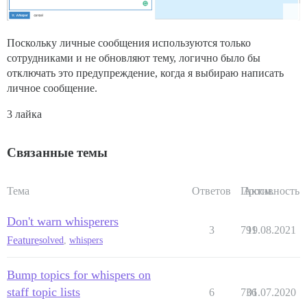
Поскольку личные сообщения используются только
сотрудниками и не обновляют тему, логично было бы
отключать это предупреждение, когда я выбираю написать
личное сообщение.
3 лайка
Связанные темы
Тема
Ответов
Просм.
Активность
Don't warn whisperers
3
791
19.08.2021
Feature
solved
,
whispers
Bump topics for whispers on
staff topic lists
6
736
01.07.2020