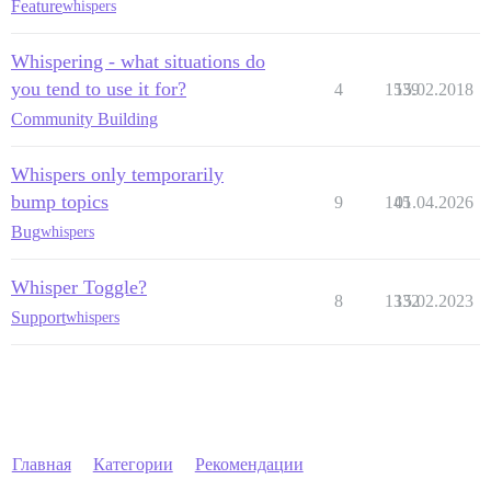
Feature
whispers
Whispering - what situations do
you tend to use it for?
4
1539
15.02.2018
Community Building
Whispers only temporarily
bump topics
9
145
01.04.2026
Bug
whispers
Whisper Toggle?
8
1332
15.02.2023
Support
whispers
Главная
Категории
Рекомендации