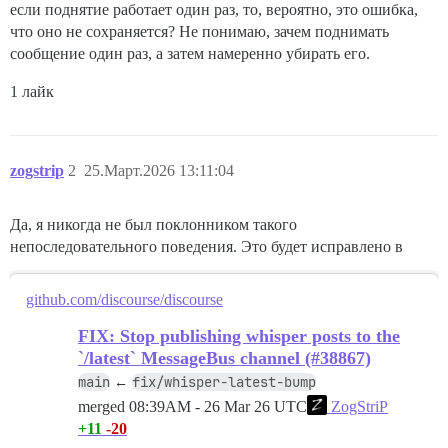
если поднятие работает один раз, то, вероятно, это ошибка,
что оно не сохраняется? Не понимаю, зачем поднимать
сообщение один раз, а затем намеренно убирать его.
1 лайк
zogstrip
2
25.Март.2026 13:11:04
Да, я никогда не был поклонником такого
непоследовательного поведения. Это будет исправлено в
github.com/discourse/discourse
FIX: Stop publishing whisper posts to the
`/latest` MessageBus channel (#38867)
main
fix/whisper-latest-bump
←
merged
08:39AM - 26 Mar 26 UTC
ZogStriP
+11
-20