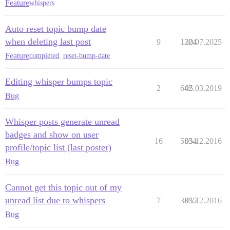
Feature
whispers
Auto reset topic bump date
when deleting last post
9
1224
30.07.2025
Feature
completed
,
reset-bump-date
Editing whisper bumps topic
2
642
05.03.2019
Bug
Whisper posts generate unread
badges and show on user
16
5334
05.12.2016
profile/topic list (last poster)
Bug
Cannot get this topic out of my
unread list due to whispers
7
3835
05.12.2016
Bug