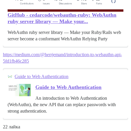
GitHub - cedarcode/webauthn-ruby: WebAuthn
ruby server library ― Make your...
WebAuthn ruby server library ― Make your Ruby/Rails web
server become a conformant WebAuthn Relying Party
https://medium.com/@herrjemand/introduction-to-webauthn-api-
5fd1fb46c285
Guide to Web Authentication
Guide to Web Authentication
An introduction to Web Authentication
(WebAuthn), the new API that can replace passwords with
strong authentication.
22 лайка