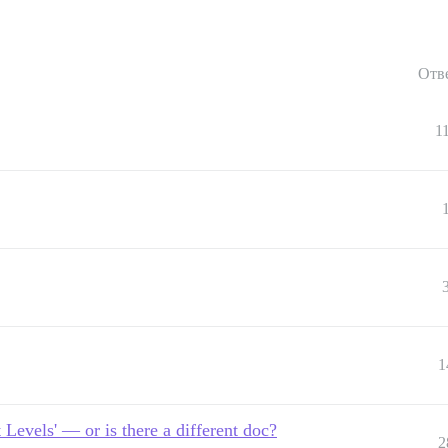
Отв
1
1
Levels' — or is there a different doc?
2