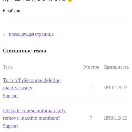
6 лайков
← предыдущая страница
Связанные темы
Тема
Ответов
Просм.
Активность
Turn off discourse deleting
inactive users
1
521
02.09.2022
Support
Does discourse automatically
remove inactive members?
7
2359
09.02.2022
Support