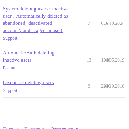
System deleting users: 'inactive
user', 'Automatically deleted as
abandoned, deactivated
7
636
16.10.2024
account', and 'staged unused'
Support
Automatic/Bulk deleting
inactive users
13
1368
04.05.2019
Feature
Discourse deleting users
8
2206
04.10.2018
Support
Главная
Категории
Рекомендации