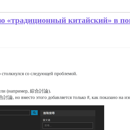
ю «традиционный китайский» в по
о столкнулся со следующей проблемой.
анели (например, 綜合討論).
綜合討論
, но вместо этого добавляется только #, как показано на и