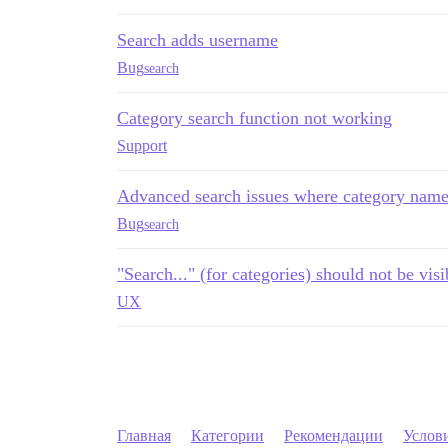
Search adds username
Bug
search
Category search function not working
Support
Advanced search issues where category name
Bug
search
"Search..." (for categories) should not be vi
UX
Главная
Категории
Рекомендации
Услов