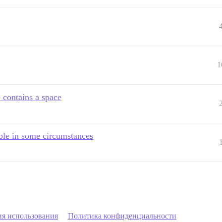
1
 contains a space
sible in some circumstances
ия использования
Политика конфиденциальности