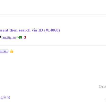
resent then search via ID (#14060)
+48
-3
arpitjalan
mtsai
Отв
glish)