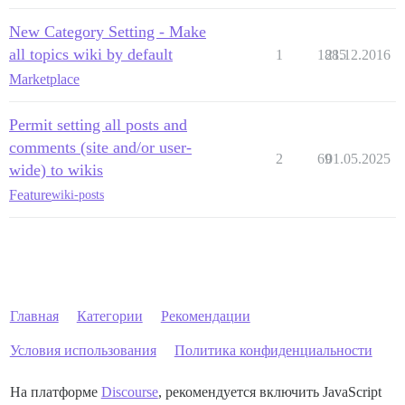
New Category Setting - Make
all topics wiki by default
1
1885
21.12.2016
Marketplace
Permit setting all posts and
comments (site and/or user-
2
69
01.05.2025
wide) to wikis
Feature
wiki-posts
Главная
Категории
Рекомендации
Условия использования
Политика конфиденциальности
На платформе
Discourse
, рекомендуется включить JavaScript