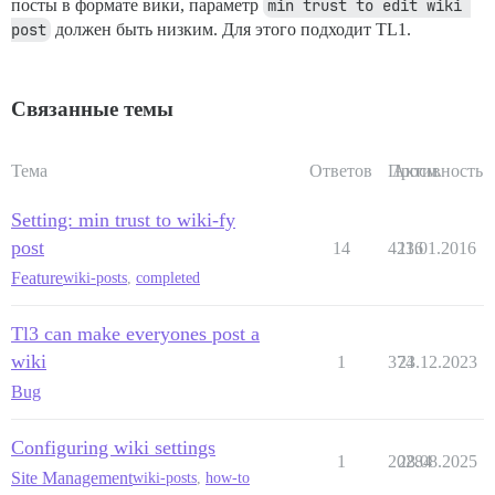
посты в формате вики, параметр
min trust to edit wiki 
post
должен быть низким. Для этого подходит TL1.
Связанные темы
Тема
Ответов
Просм.
Активность
Setting: min trust to wiki-fy
post
14
4236
11.01.2016
Feature
wiki-posts
,
completed
Tl3 can make everyones post a
wiki
1
374
23.12.2023
Bug
Configuring wiki settings
1
20284
28.08.2025
Site Management
wiki-posts
,
how-to